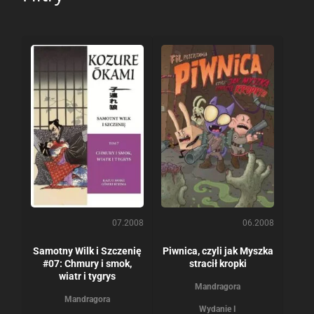
07.2008
06.2008
Samotny Wilk i Szczenię
Piwnica, czyli jak Myszka
#07: Chmury i smok,
stracił kropki
wiatr i tygrys
Mandragora
Mandragora
Wydanie I