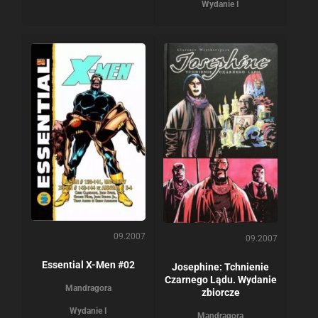
Wydanie I
09.2007
09.2007
Essential X-Men #02
Josephine: Tchnienie
Czarnego Lądu. Wydanie
Mandragora
zbiorcze
Wydanie I
Mandragora