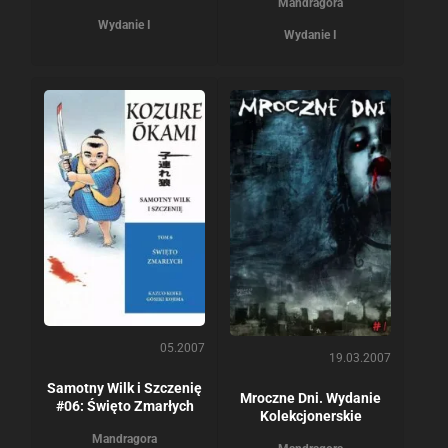
Mandragora
Wydanie I
Wydanie I
05.2007
19.03.2007
Samotny Wilk i Szczenię
Mroczne Dni. Wydanie
#06: Święto Zmarłych
Kolekcjonerskie
Mandragora