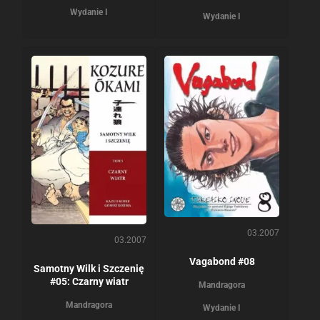
Wydanie I
Wydanie I
03.2007
03.2007
Vagabond #08
Samotny Wilk i Szczenię
#05: Czarny wiatr
Mandragora
Mandragora
Wydanie I