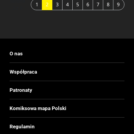
Strona
1
2
3
4
5
6
7
8
9
2 z 9
O nas
Współpraca
Patronaty
Komiksowa mapa Polski
Regulamin