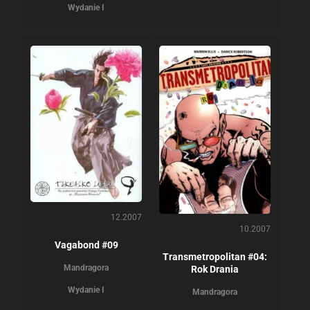
Wydanie I
12.2007
10.2007
Vagabond #09
Transmetropolitan #04:
Mandragora
Rok Drania
Wydanie I
Mandragora