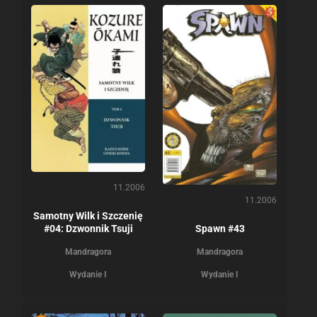
11.2006
11.2006
Samotny Wilk i Szczenię
#04: Dzwonnik Tsuji
Spawn #43
Mandragora
Mandragora
Wydanie I
Wydanie I