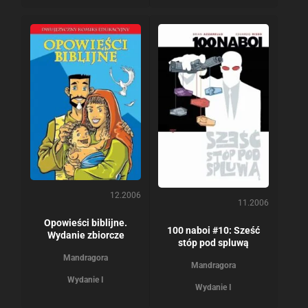
12.2006
11.2006
Opowieści biblijne.
100 naboi #10: Sześć
Wydanie zbiorcze
stóp pod spluwą
Mandragora
Mandragora
Wydanie I
Wydanie I