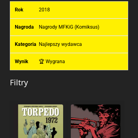
2018
Nagrody MFKiG (Komiksus)
Najlepszy wydawca
🏆 Wygrana
Filtry