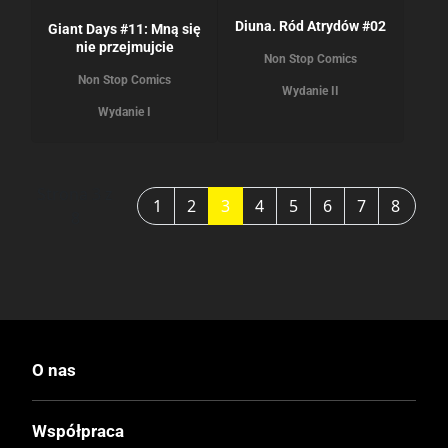
Diuna. Ród Atrydów #02
Giant Days #11: Mną się
nie przejmujcie
Non Stop Comics
Non Stop Comics
Wydanie II
Wydanie I
Strona 3 z
1
2
3
4
5
6
7
8
8
O nas
Współpraca