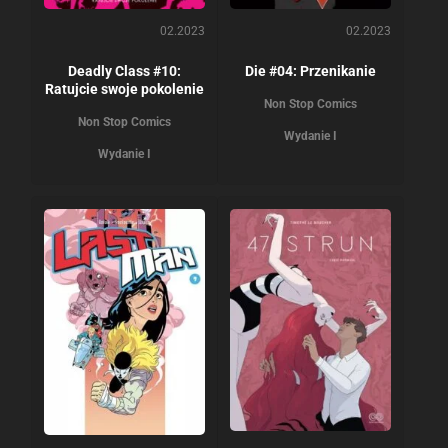
02.2023
02.2023
Deadly Class #10:
Die #04: Przenikanie
Ratujcie swoje pokolenie
Non Stop Comics
Non Stop Comics
Wydanie I
Wydanie I