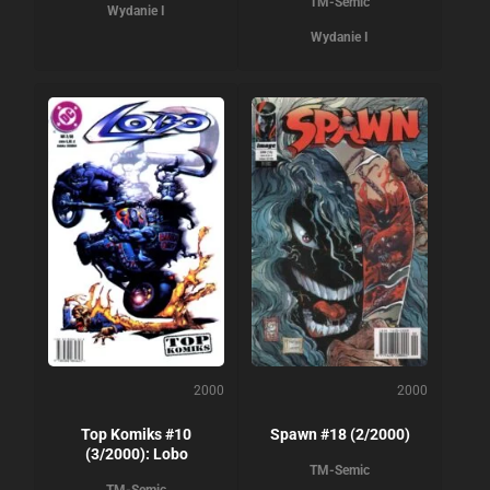
TM-Semic
Wydanie I
Wydanie I
2000
2000
Top Komiks #10
Spawn #18 (2/2000)
(3/2000): Lobo
TM-Semic