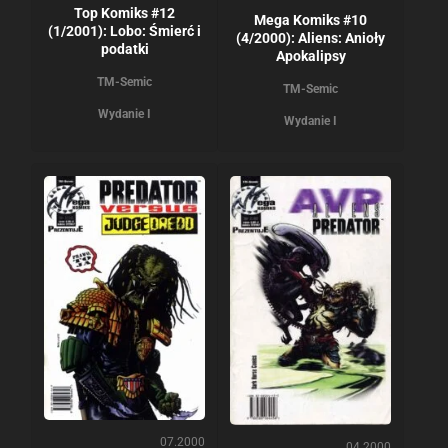
Top Komiks #12
Mega Komiks #10
(1/2001): Lobo: Śmierć i
(4/2000): Aliens: Anioły
podatki
Apokalipsy
TM-Semic
TM-Semic
Wydanie I
Wydanie I
07.2000
04.2000