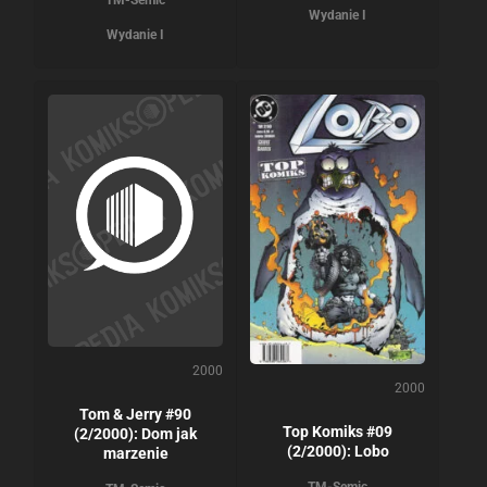
TM-Semic
Wydanie I
Wydanie I
2000
2000
Tom & Jerry #90
Top Komiks #09
(2/2000): Dom jak
(2/2000): Lobo
marzenie
TM-Semic