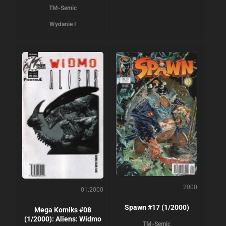
TM-Semic
Wydanie I
2000
01.2000
Spawn #17 (1/2000)
Mega Komiks #08
(1/2000): Aliens: Widmo
TM-Semic