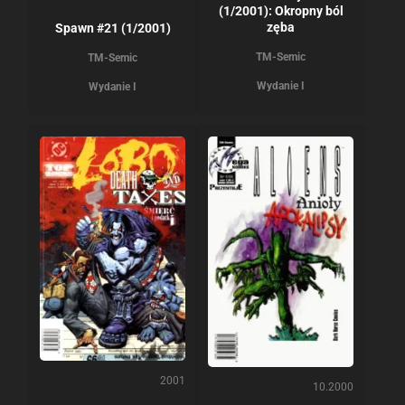
(1/2001): Okropny ból
zęba
Spawn #21 (1/2001)
TM-Semic
TM-Semic
Wydanie I
Wydanie I
2001
10.2000