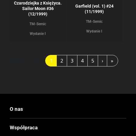
Czarodziejka z Księżyca.
Garfield (vol. 1) #24
Sailor Moon #36
(11/1999)
(12/1999)
TM-Semic
TM-Semic
Wydanie I
Wydanie I
Strona 1 z 26
1
2
3
4
5
›
»
O nas
Współpraca