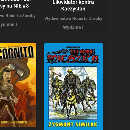
Likwidator kontra
sy na NIE #3
Kaczystan
wo Roberta Zaręby
Wydawnictwo Roberta Zaręby
ydanie I
Wydanie I