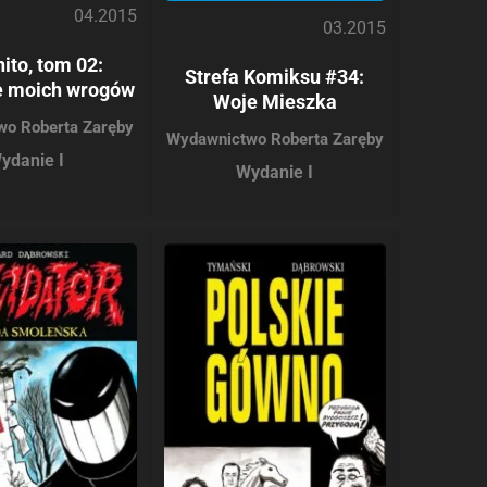
04.2015
03.2015
ito, tom 02:
Strefa Komiksu #34:
 moich wrogów
Woje Mieszka
wo Roberta Zaręby
Wydawnictwo Roberta Zaręby
ydanie I
Wydanie I