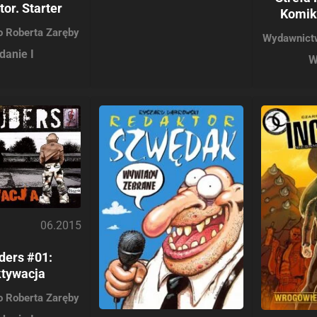
tor. Starter
Komik
 Roberta Zaręby
Wydawnict
danie I
W
06.2015
ders #01:
tywacja
 Roberta Zaręby