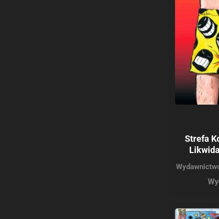
Strefa K
Likwida
Wydawnictwo
Wy