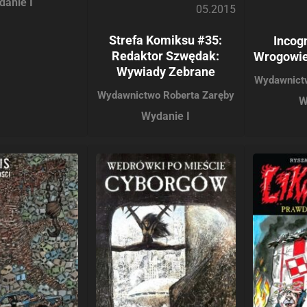
danie I
05.2015
Strefa Komiksu #35:
Incogn
Redaktor Szwędak:
Wrogowie
Wywiady Zebrane
Wydawnict
Wydawnictwo Roberta Zaręby
W
Wydanie I