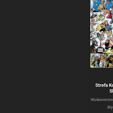
Strefa K
S
Wydawnictwo
Wy