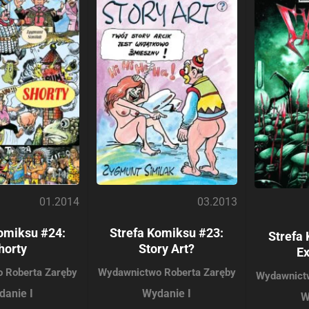
01.2014
03.2013
omiksu #24:
Strefa Komiksu #23:
Strefa
horty
Story Art?
E
 Roberta Zaręby
Wydawnictwo Roberta Zaręby
Wydawnict
danie I
Wydanie I
W