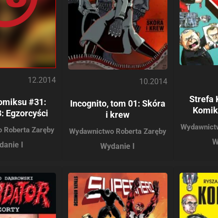
12.2014
10.2014
Strefa
omiksu #31:
Incognito, tom 01: Skóra
Komik
: Egzorcyści
i krew
Wydawnict
 Roberta Zaręby
Wydawnictwo Roberta Zaręby
W
danie I
Wydanie I