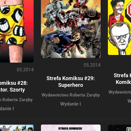
05.2014
05.2014
Strefa
Strefa Komiksu #29:
Komik
omiksu #28:
Superhero
tor. Szorty
Wydawnict
Wydawnictwo Roberta Zaręby
 Roberta Zaręby
W
Wydanie I
danie I