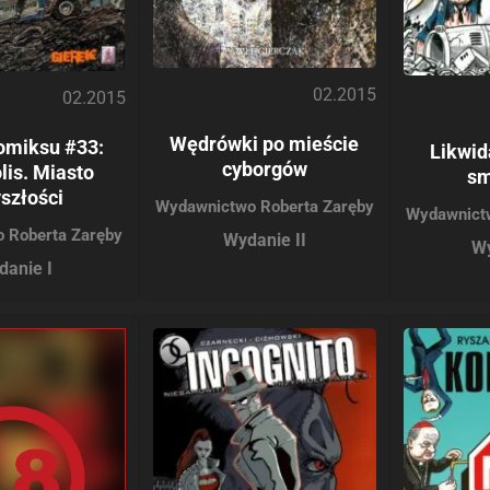
02.2015
02.2015
Wędrówki po mieście
omiksu #33:
Likwid
cyborgów
lis. Miasto
sm
szłości
Wydawnictwo Roberta Zaręby
Wydawnict
 Roberta Zaręby
Wydanie II
Wy
danie I