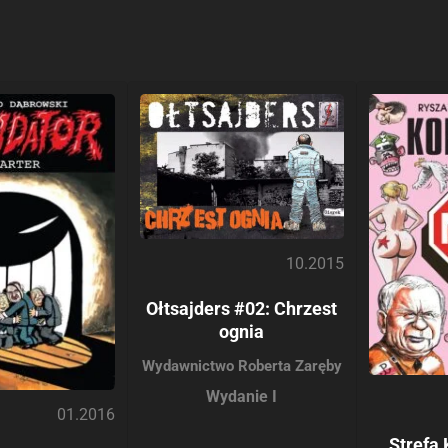
10.2015
Ołtsajders #02: Chrzest
ognia
Wydawnictwo Roberta Zaręby
Wydanie I
01.2016
Strefa