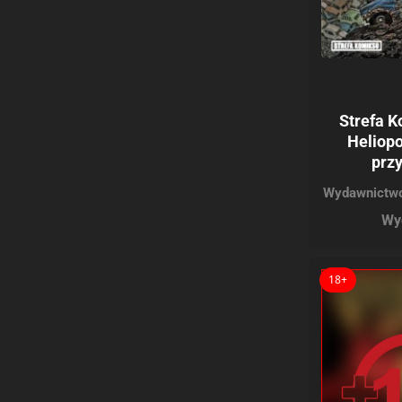
Strefa K
Heliopo
przy
Wydawnictwo
Wy
18+