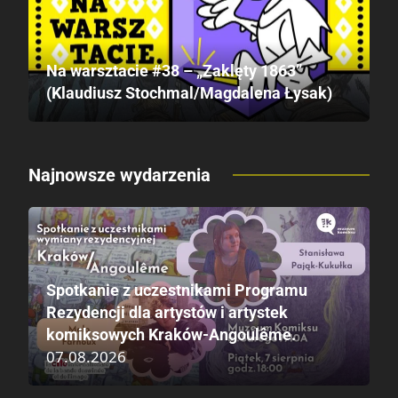
Na warsztacie #38 – „Zaklęty 1863”
(Klaudiusz Stochmal/Magdalena Łysak)
Najnowsze wydarzenia
Spotkanie z uczestnikami Programu
Rezydencji dla artystów i artystek
komiksowych Kraków-Angoulême.
07.08.2026