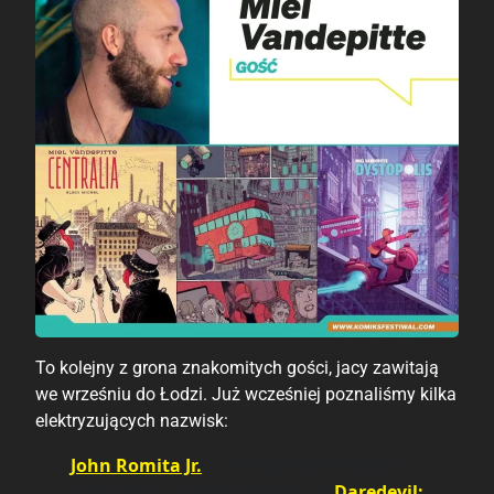
To kolejny z grona znakomitych gości, jacy zawitają
we wrześniu do Łodzi. Już wcześniej poznaliśmy kilka
elektryzujących nazwisk:
John Romita Jr.
– amerykański ilustrator,
znany m.in. z takich tytułów jak
Daredevil: