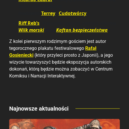
autor m.in. wydanej
niedawno
Terrey
i
Cudotwórcy
.
Riff Reb’s
–francuski twórca, znany z albumu
Wilk morski
oraz
Kaftan bezpieczeństwa
.
Z kolei pierwszym rodzimym gościem jest autor
tegorocznego plakatu festiwalowego
Rafał
Gosieniecki
(który przyleci prosto z Japonii), a jego
wizycie towarzyszyć będzie ekspozycja autorskich
dokonań, którą będzie można zobaczyć w Centrum
Komiksu i Narracji Interaktywnej.
Najnowsze aktualności