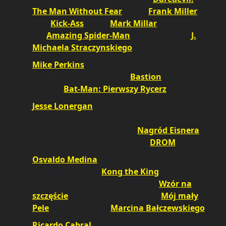
The Man Without Fear
(scen.
Frank Miller
),
serii
Kick-Ass
(scen.
Mark Millar
)
czy
Amazing Spider-Man
do scenariuszy
J.
Michaela Straczynskiego
,
Mike Perkins
– brytyjski rysownik, znany m.in.
z wydanej niedawno serii
Bastion
oraz
albumu
Bat-Man: Pierwszy Rycerz
,
Jesse Lonergan
– amerykański twórca
komiksów niezależnych, który w tym roku
zgarnął dwie nominacje do
Nagród Eisnera
za
swoją najnowszą opowieść pt.
DROM
.
Osvaldo Medina
– portugalski autor
komiksów z cyklu
Kong the King
oraz
współtwórca powieści graficznej
Wzór na
szczęście
. Obecnie rysuje komiks
Mój mały
Pele
do scenariusza
Marcina Bałczewskiego
.
Ricardo Cabral
– kolejny portugalski twórca,