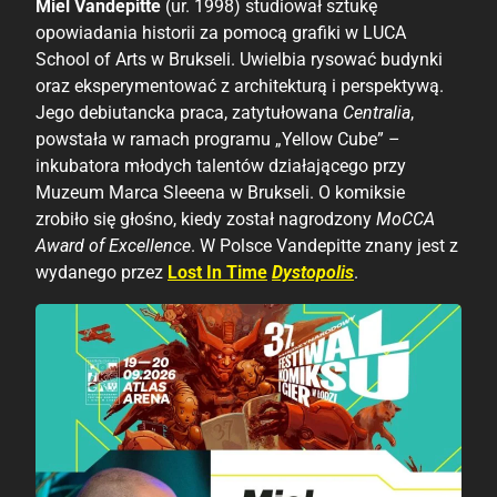
Miel Vandepitte
(ur. 1998) studiował sztukę
opowiadania historii za pomocą grafiki w LUCA
School of Arts w Brukseli. Uwielbia rysować budynki
oraz eksperymentować z architekturą i perspektywą.
Jego debiutancka praca, zatytułowana
Centralia
,
powstała w ramach programu „Yellow Cube” –
inkubatora młodych talentów działającego przy
Muzeum Marca Sleeena w Brukseli. O komiksie
zrobiło się głośno, kiedy został nagrodzony
MoCCA
Award of Excellence
. W Polsce Vandepitte znany jest z
wydanego przez
Lost In Time
Dystopolis
.