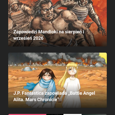
Zapowiedzi Mandioki na sierpień i
wrzesień 2026
J.P. Fantastica zapowiada „Battle Angel
Alita. Mars Chronicle”