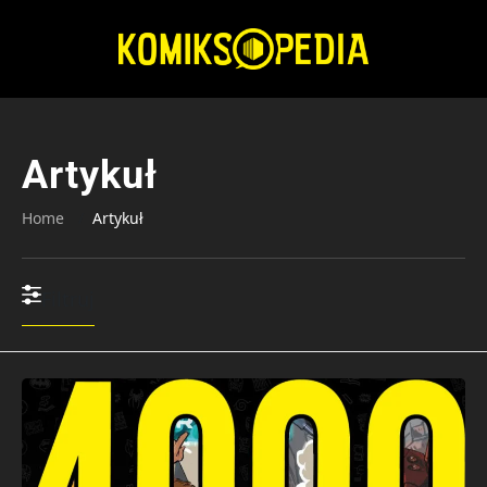
Przejdź
do
treści
Artykuł
Home
Artykuł
Filtruj