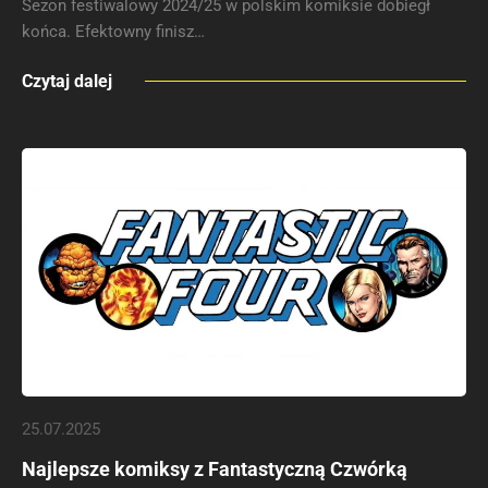
Sezon festiwalowy 2024/25 w polskim komiksie dobiegł
końca. Efektowny finisz…
Czytaj dalej
25.07.2025
Najlepsze komiksy z Fantastyczną Czwórką