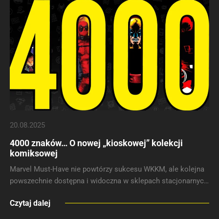
20.08.2025
4000 znaków… O nowej „kioskowej” kolekcji
komiksowej
Marvel Must-Have nie powtórzy sukcesu WKKM, ale kolejna
powszechnie dostępna i widoczna w sklepach stacjonarnych
kolekcja popularnych komiksów jest potrzebna na rynku.
Czytaj dalej