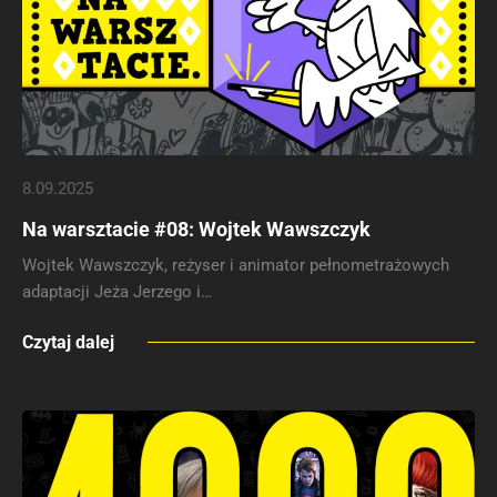
8.09.2025
Na warsztacie #08: Wojtek Wawszczyk
Wojtek Wawszczyk, reżyser i animator pełnometrażowych
adaptacji Jeża Jerzego i…
Czytaj dalej