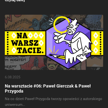
6.08.2025
Na warsztacie #06: Paweł Gierczak & Paweł
Przygoda
Na co dzień Paweł Przygoda tworzy opowieści z autorskiego
uniwersum…