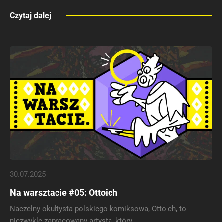
Czytaj dalej
30.07.2025
Na warsztacie #05: Ottoich
Naczelny okultysta polskiego komiksowa, Ottoich, to
niezwykle zapracowany artysta, który…