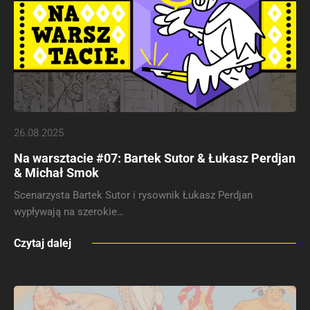
26.08.2025
Na warsztacie #07: Bartek Sutor & Łukasz Perdjan
& Michał Smok
Scenarzysta Bartek Sutor i rysownik Łukasz Perdjan
wypływają na szerokie…
Czytaj dalej