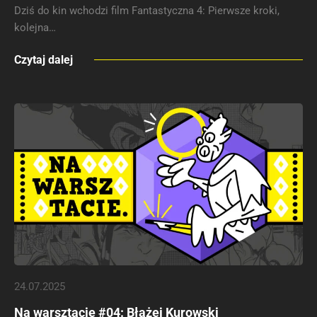
Dziś do kin wchodzi film Fantastyczna 4: Pierwsze kroki,
kolejna…
Czytaj dalej
24.07.2025
Na warsztacie #04: Błażej Kurowski