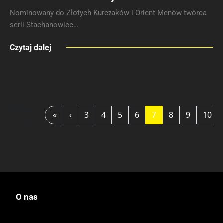
Nominowany do Złotych Kurczaków i Orient Menów twórca
serii Stachanowiec…
Czytaj dalej
Strona
«
‹
3
4
5
6
7
8
9
10
7 z 10
O nas