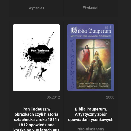
Wydanie I
Wydanie I
06.2012
2000
Pan Tadeusz w
Biblia Pauperum.
obrazkach czyli historia
Artystyczny zbiór
szlachecka z roku 1811 i
opowiadań rysunkowych
1812 opowiedziana
Niebiańskie Sfery
kreską po 200 latach #01