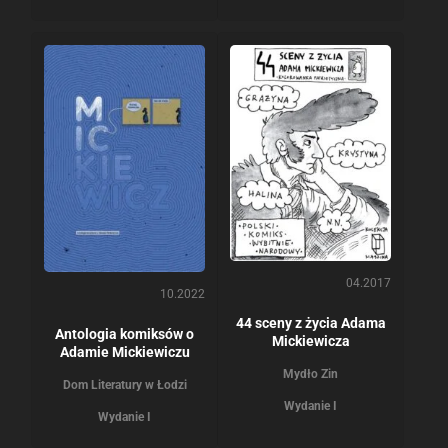
04.2017
10.2022
44 sceny z życia Adama
Antologia komiksów o
Mickiewicza
Adamie Mickiewiczu
Mydło Zin
Dom Literatury w Łodzi
Wydanie I
Wydanie I