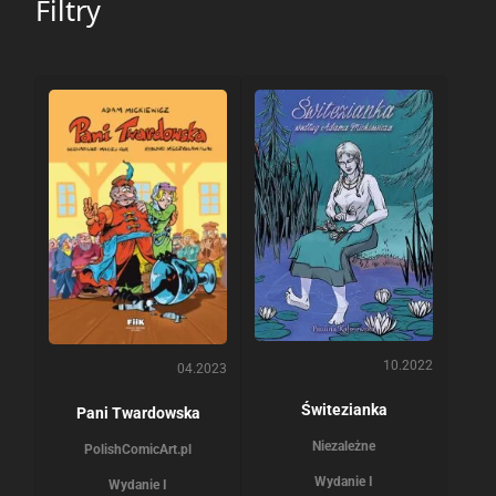
Filtry
10.2022
04.2023
Świtezianka
Pani Twardowska
Niezależne
PolishComicArt.pl
Wydanie I
Wydanie I