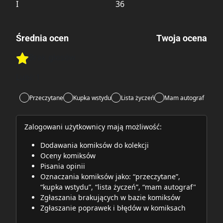
I
36
Średnia ocen
Twoja ocena
Brak głosów
Rate this item:
Rate this item:
Submit
Lubi:
1
Przeczytane
Kupka wstydu
Lista życzeń
Mam autograf
Zalogowani użytkownicy mają możliwość:
Dodawania komiksów do kolekcji
Oceny komiksów
Pisania opinii
Oznaczania komiksów jako: “przeczytane”,
“kupka wstydu”, “lista życzeń”, “mam autograf"
Zgłaszania brakujących w bazie komiksów
Zgłaszanie poprawek i błędów w komiksach