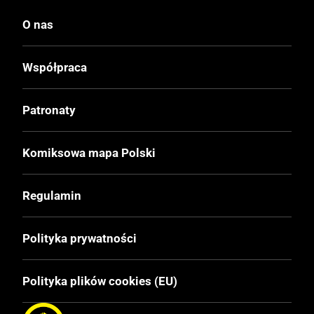
Miękka
O nas
Format
210x297 mm
Współpraca
Liczba Stron
Patronaty
36
Komiksowa mapa Polski
Cena Okładkowa
39.00 zł
Regulamin
EAN
Polityka prywatności
9788396698506
Polityka plików cookies (EU)