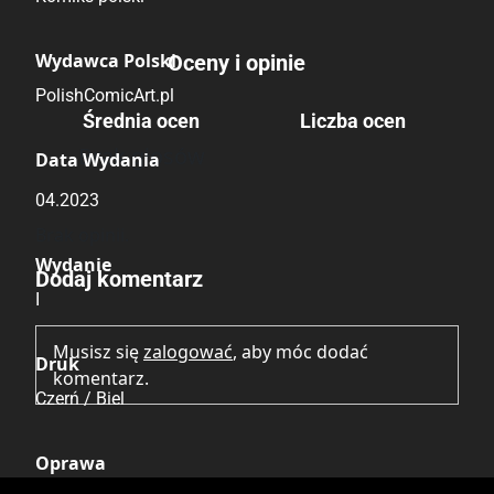
Wydawca Polski
Oceny i opinie
PolishComicArt.pl
Średnia ocen
Liczba ocen
Brak głosów
Data Wydania
04.2023
Brak opinii.
Wydanie
Dodaj komentarz
I
Musisz się
zalogować
, aby móc dodać
Druk
komentarz.
Czerń / Biel
Oprawa