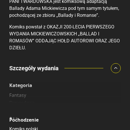
PANI TWARDOWSKA jest komiksową adaptacją
Ballady Adama Mickiewicza pod tym samym tytułem,
pochodzącej ze zbioru „Ballady i Romanse”.
Komiks powstał z OKAZJI 200-LECIA PIERWSZEGO
WYDANIA MICKIEWICZOWSKICH „BALLAD I
ROMASÓW” ODDAJĄC HOŁD AUTOROWI ORAZ JEGO
DZIEŁU.
Porównaj ceny
Szczegóły wydania
Szczególnie polecamy
Pozostałe księgarnie
Kategoria
Fantasy
Przygodowe
Pochodzenie
Komiks polski