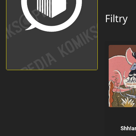
Filtry
Shh!a