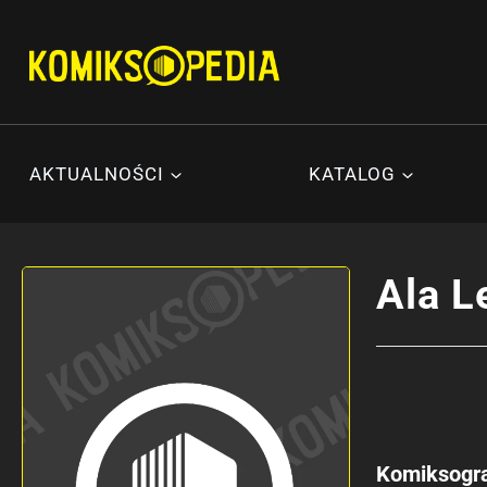
Przejdź
do
treści
AKTUALNOŚCI
KATALOG
Ala L
Komiksogra