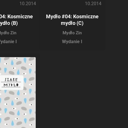
10.2014
10.2014
04: Kosmiczne
Mydło #04: Kosmiczne
ydło (B)
mydło (C)
ydło Zin
Mydło Zin
ydanie I
Wydanie I