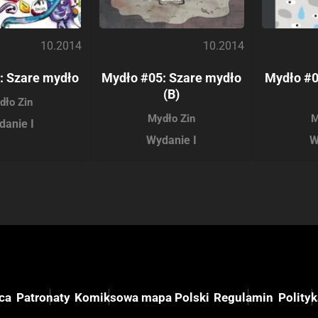
10.2014
10.2014
: Szare mydło
Mydło #05: Szare mydło
Mydło #0
(B)
dło Zin
Mydło Zin
M
danie I
Wydanie I
W
ca
Patronaty
Komiksowa mapa Polski
Regulamin
Polity