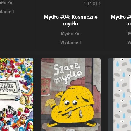
dło Zin
10.2014
danie I
Mydło #04: Kosmiczne
Mydło #
mydło
m
Mydło Zin
M
Wydanie I
W