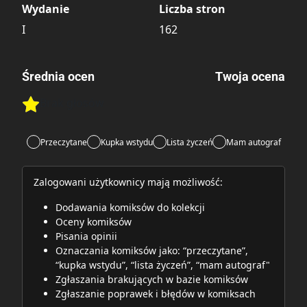
Wydanie
Liczba stron
I
162
Średnia ocen
Twoja ocena
Brak głosów
Rate this item:
Rate this item:
Submit
Przeczytane
Kupka wstydu
Lista życzeń
Mam autograf
Zalogowani użytkownicy mają możliwość:
Dodawania komiksów do kolekcji
Oceny komiksów
Pisania opinii
Oznaczania komiksów jako: “przeczytane”,
“kupka wstydu”, “lista życzeń”, “mam autograf"
Zgłaszania brakujących w bazie komiksów
Zgłaszanie poprawek i błędów w komiksach