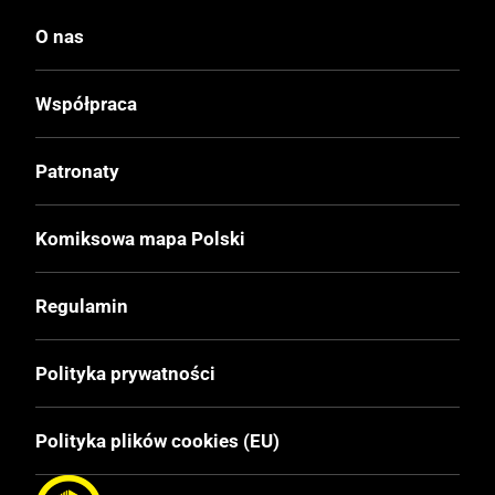
Czerń / Biel
O nas
Oprawa
Miękka
Współpraca
Format
Patronaty
105x148 mm
Komiksowa mapa Polski
Liczba Stron
162
Regulamin
Cena Okładkowa
Polityka prywatności
14.00 zł
Polityka plików cookies (EU)
EAN