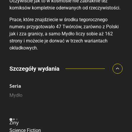
Krystyna Kieł
Oczywiście jak to w kosmosie nie zabraknie też
Bartek Glaza
komiksów kompletnie oderwanych od rzeczywistości.
Łukasz Kowalczuk
Jakub Grochola
Magdalena Klimkowicz
Jarosław Kozłowski
Prace, które znajdziecie w środku tegorocznego
Małgorzata Pawlak
numeru przygotowało 47 Twórców, zarówno z Polski
Julia Płoch
jak i zza granicy, a samo Mydło liczy sobie aż 162
Marcin Kurowski
Karolina Chabier
strony i możecie je dorwać w trzech wariantach
Marcel Wojdyło
Karolina Plewińska
okładkowych.
Mikołaj Tkacz
Katarzyna Drewek
Natalia Jura
Kasia Zawadka
Porównaj ceny
Szczegóły wydania
Nikola Kucharska
Kinga Janiak
Paulina Kakuba
Konrad Peszko
Szczególnie polecamy
Pozostałe księgarnie
Paweł Dycha
Seria
Krystyna Kieł
Paweł Koller
Łukasz Kowalczuk
Mydło
Piotr Szreniawski
Magdalena Klimkowicz
Piotr Wymysłowski
Kategoria
Małgorzata Pawlak
Sara Huening
Marcin Kurowski
Ziny
Szymon Szelc
Marcel Wojdyło
Science Fiction