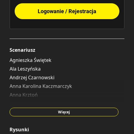
Logowanie / Rejestracja
Scenariusz
Agnieszka Świętek
Ala Leszyńska
Andrzej Czarnowski
Anna Karolina Kaczmarczyk
Anna Krztoń
Anne Becker
Blanka Pe
Więcej
Cathal Burke
David Hill
Rysunki