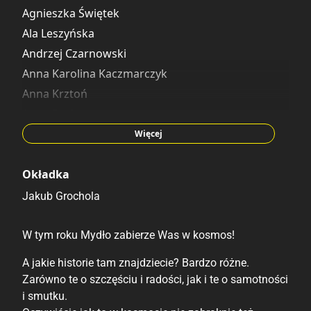
Iskra
Agnieszka Świętek
Dominika Józefczyk
Ala Leszyńska
Dudek Pulit
Andrzej Czarnowski
Elżbieta Łabowska
Anna Karolina Kaczmarczyk
Gabriela Cygan
Anna Krztoń
Bartek Glaza
Anne Becker
Jakub Grochola
Blanka Pe
Więcej
Jarosław Kozłowski
Cathal Burke
Julia Płoch
David Hill
Okładka
Karolina Chabier
Iskra
Jakub Grochola
Karolina Plewińska
Dominika Józefczyk
Katarzyna Drewek
Dudek Pulit
W tym roku Mydło zabierze Was w kosmos!
Kasia Zawadka
Edyta Bystroń
A jakie historie tam znajdziecie? Bardzo różne.
Kinga Janiak
Elżbieta Łabowska
Zarówno te o szczęściu i radości, jak i te o samotności
Konrad Peszko
Gabriela Cygan
i smutku.