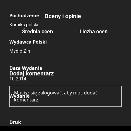
Hultajski Bigos
Mikołaj Tkacz
Tomasz Marcinkiewicz
Natalia Jura
Pochodzenie
Oceny i opinie
Weronika Banasińska
Nikola Kucharska
Komiks polski
Wojciech Popiel
Średnia ocen
Liczba ocen
Paulina Kakuba
Łukasz Muniowski
Brak głosów
Paweł Dycha
Wydawca Polski
Maria Mirecka
Paweł Koller
Mydło Zin
Piotr Szreniawski
Brak opinii.
Piotr Wymysłowski
Data Wydania
Dodaj komentarz
Sara Huening
10.2014
Szymon Szelc
Hultajski Bigos
Musisz się
zalogować
, aby móc dodać
Wydanie
Tomasz Marcinkiewicz
komentarz.
I
Weronika Banasińska
Wojciech Popiel
Druk