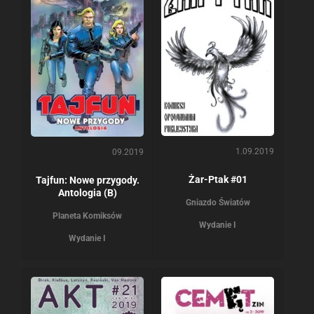
1.09.2019
09.2019
Żar-Ptak #01
Tajfun: Nowe przygody.
Antologia (B)
Gniazdo Światów
Planeta Komiksów
Wydanie I
Wydanie I