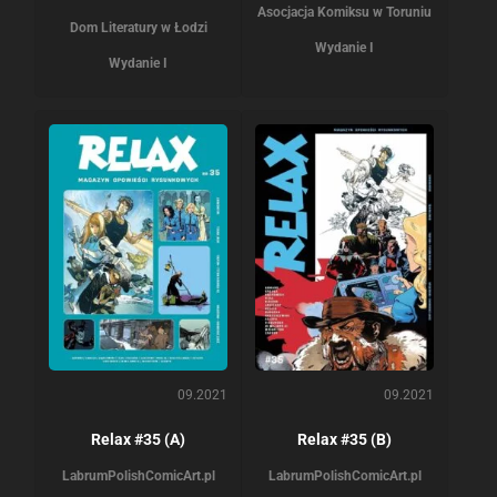
Asocjacja Komiksu w Toruniu
Dom Literatury w Łodzi
Wydanie I
Wydanie I
09.2021
09.2021
Relax #35 (A)
Relax #35 (B)
Labrum
PolishComicArt.pl
Labrum
PolishComicArt.pl