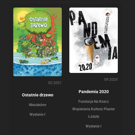
09.2020
02.2021
Pandemia 2020
Ostatnie drzewo
Fundacja Na Rzecz
Niezależne
Wspierania Kultury Plaster
Wydanie I
Łódzki
Wydanie I