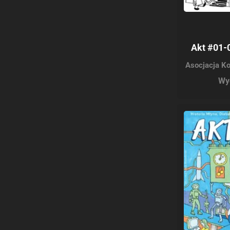
Akt #01-0
Asocjacja K
Wy