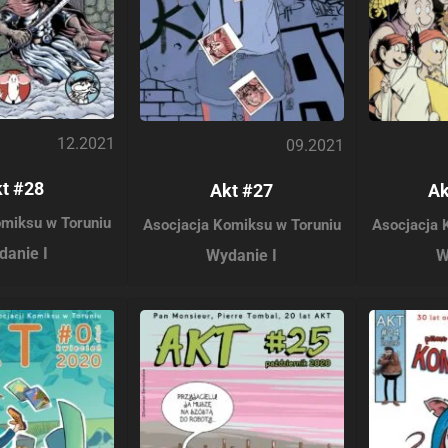
12.2021
09.2021
t #28
Akt #27
Ak
omiksu w Toruniu
Asocjacja Komiksu w Toruniu
Asocjacja 
danie I
Wydanie I
W