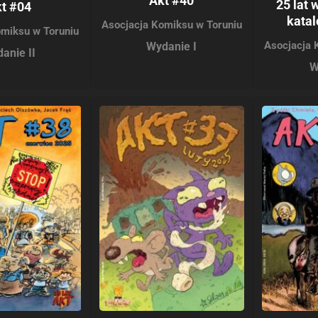
Akt #40
25 lat 
t #04
kata
Asocjacja Komiksu w Toruniu
omiksu w Toruniu
Asocjacja 
Wydanie I
anie II
W