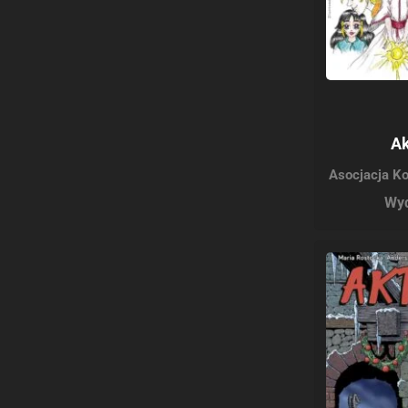
Ak
Asocjacja K
Wyd