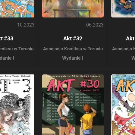
10.2023
06.2023
t #33
Akt #32
Akt
omiksu w Toruniu
Asocjacja Komiksu w Toruniu
Asocjacja 
danie I
Wydanie I
W