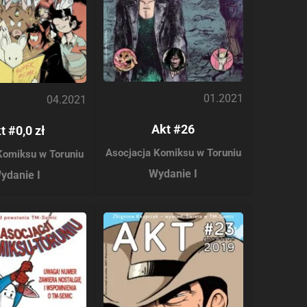
01.2021
04.2021
Akt #26
t #0,0 zł
Asocjacja Komiksu w Toruniu
Komiksu w Toruniu
Wydanie I
ydanie I