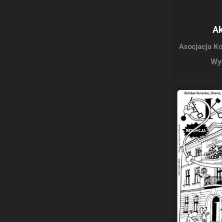
Ak
Asocjacja K
Wy