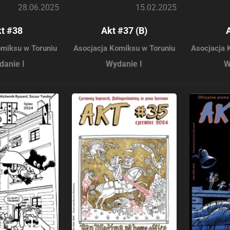
28.06.2025
15.02.2025
t #38
Akt #37 (B)
omiksu w Toruniu
Asocjacja Komiksu w Toruniu
Asocjacja 
danie I
Wydanie I
W