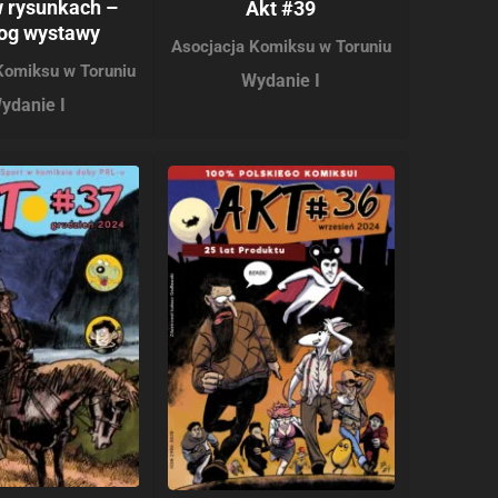
w rysunkach –
Akt #39
log wystawy
Asocjacja Komiksu w Toruniu
Komiksu w Toruniu
Wydanie I
ydanie I