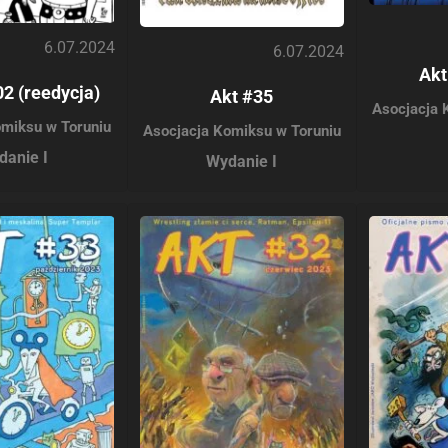
6.07.2024
6.07.2024
Akt
2 (reedycja)
Akt #35
Asocjacja 
omiksu w Toruniu
Asocjacja Komiksu w Toruniu
danie I
Wydanie I