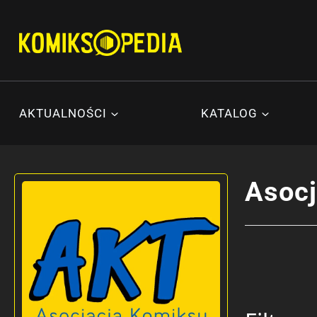
Przejdź
do
treści
AKTUALNOŚCI
KATALOG
Asocj