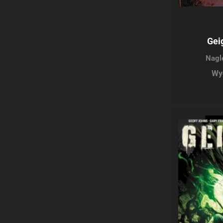
Gei
Nagl
Wy