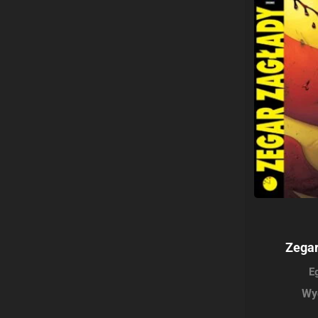
Zegar
E
Wy