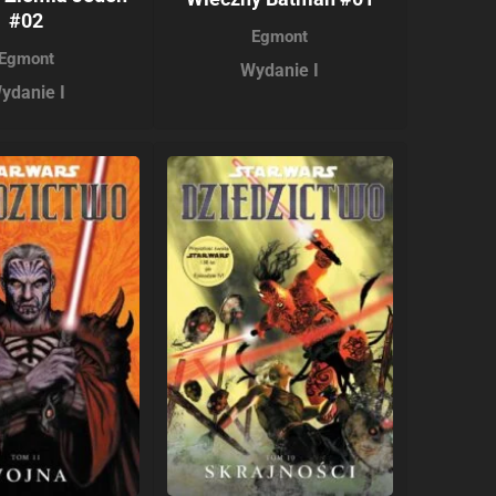
#02
Egmont
Egmont
Wydanie I
ydanie I