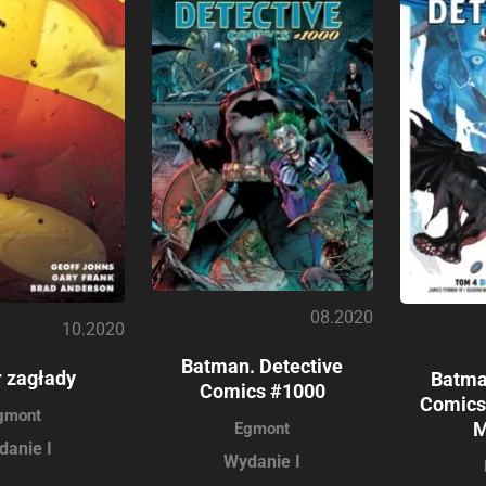
08.2020
10.2020
Batman. Detective
 zagłady
Batma
Comics #1000
Comics
gmont
M
Egmont
danie I
Wydanie I