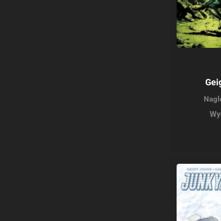
Gei
Nagl
Wy