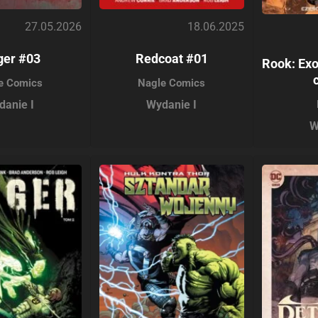
27.05.2026
18.06.2025
ger #03
Redcoat #01
Rook: Ex
e Comics
Nagle Comics
danie I
Wydanie I
W