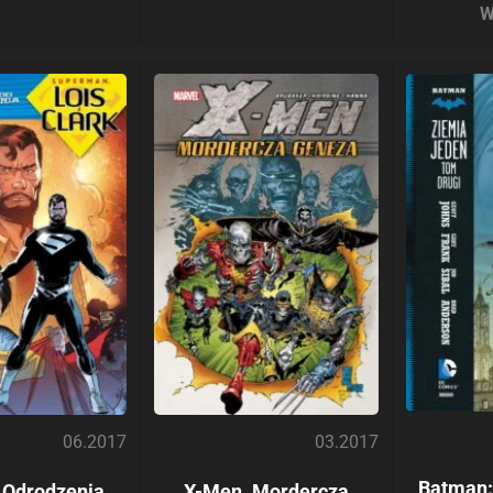
W
06.2017
03.2017
Batman:
 Odrodzenia.
X-Men. Mordercza