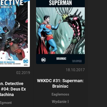
18.10.2017
02.2019
WKKDC #31: Superman:
n. Detective
Brainiac
 #04: Deus Ex
achina
Eaglemoss
Wydanie I
Egmont