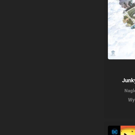
Junk
Nagl
Wy