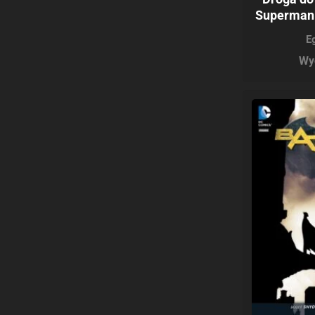
Superman –
E
Wy