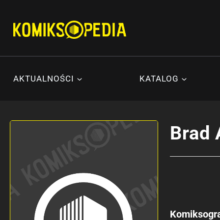
Przejdź
do
treści
AKTUALNOŚCI
KATALOG
Brad 
Komiksogra