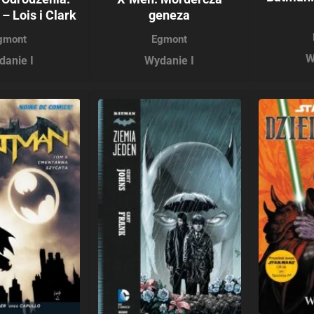
 Lois i Clark
geneza
gmont
Egmont
W
danie I
Wydanie I