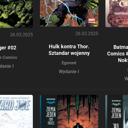
26.02.2025
26.03.2025
Hulk kontra Thor.
Batma
ger #02
Sztandar wojenny
Comics 
e Comics
Nokt
Egmont
danie I
Wydanie I
W