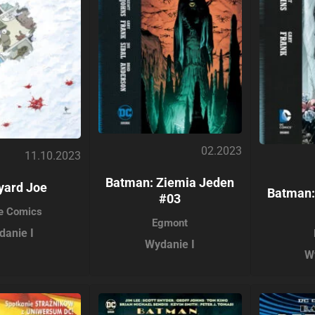
02.2023
11.10.2023
Batman: Ziemia Jeden
yard Joe
Batman:
#03
e Comics
Egmont
danie I
Wydanie I
W