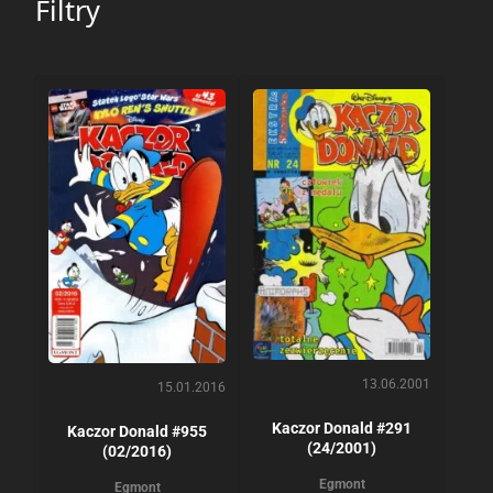
Filtry
13.06.2001
15.01.2016
Kaczor Donald #291
Kaczor Donald #955
(24/2001)
(02/2016)
Egmont
Egmont