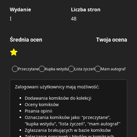
Wydanie
Liczba stron
I
48
Średnia ocen
Twoja ocena
Brak głosów
Rate this item:
Rate this item:
Submit
Przeczytane
Kupka wstydu
Lista życzeń
Mam autograf
Zalogowani użytkownicy mają możliwość:
Dodawania komiksów do kolekcji
Oceny komiksów
Pisania opinii
Oznaczania komiksów jako: “przeczytane”,
“kupka wstydu”, “lista życzeń”, “mam autograf"
Zgłaszania brakujących w bazie komiksów
Zgłaszanie poprawek i błędów w komiksach