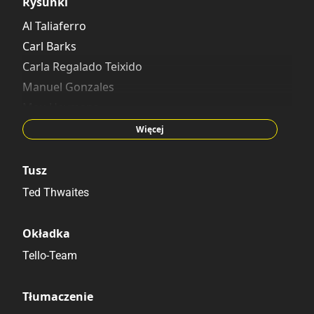
Rysunki
Al Taliaferro
Carl Barks
Carla Regalado Teixido
Manuel Gonzales
Mau Heymans
Vicar
Więcej
Tusz
Ted Thwaites
Okładka
Tello-Team
Tłumaczenie