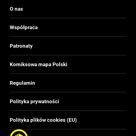
Wydawca Polski
O nas
Egmont
Współpraca
Wydawca Oryginalny
Ehapa Verlag
Patronaty
Data Wydania
Komiksowa mapa Polski
21.10.1998
Regulamin
Wydanie
I
Polityka prywatności
Druk
Polityka plików cookies (EU)
Kolor