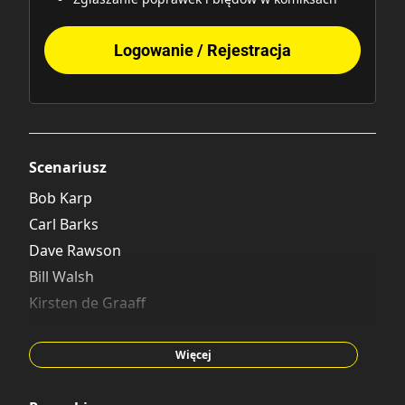
Logowanie / Rejestracja
Scenariusz
Bob Karp
Carl Barks
Dave Rawson
Bill Walsh
Kirsten de Graaff
Mau Heymans
Charlie Martin
Więcej
Merrill De Maris