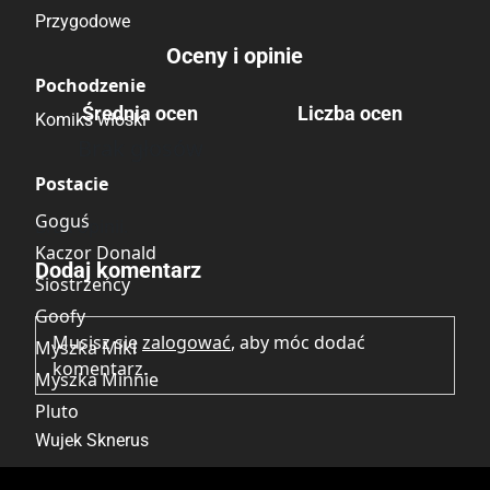
Przygodowe
Oceny i opinie
Pochodzenie
Średnia ocen
Liczba ocen
Komiks włoski
Brak głosów
Postacie
Goguś
Brak opinii.
Kaczor Donald
Dodaj komentarz
Siostrzeńcy
Goofy
Musisz się
zalogować
, aby móc dodać
Myszka Miki
komentarz.
Myszka Minnie
Pluto
Wujek Sknerus