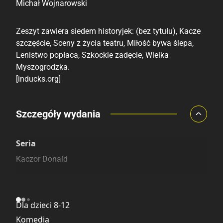
Michał Wojnarowski
Zeszyt zawiera siedem historyjek: (bez tytułu), Kacze
szczęście, Sceny z życia teatru, Miłość bywa ślepa,
Lenistwo popłaca, Szkockie zadęcie, Wielka
Myszogrodzka.
[inducks.org]
Porównaj ceny
Szczegóły wydania
Szczególnie polecamy
Pozostałe księgarnie
Seria
Kaczor Donald
Kategoria
Dla dzieci 8-12
Komedia