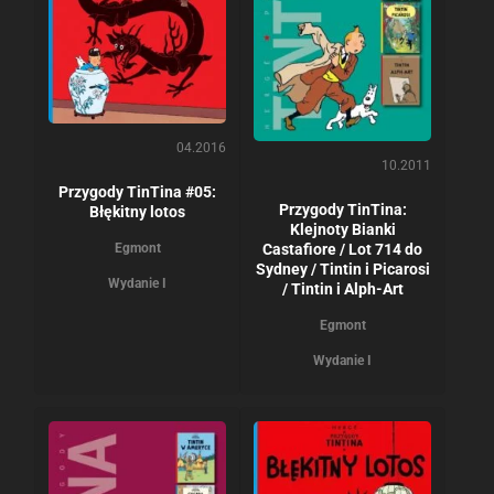
04.2016
10.2011
Przygody TinTina #05:
Przygody TinTina:
Błękitny lotos
Klejnoty Bianki
Castafiore / Lot 714 do
Egmont
Sydney / Tintin i Picarosi
Wydanie I
/ Tintin i Alph-Art
Egmont
Wydanie I