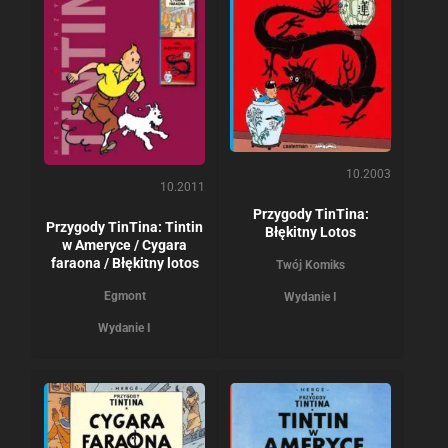
10.2003
10.2011
Przygody TinTina:
Przygody TinTina: Tintin
Błękitny Lotos
w Ameryce / Cygara
faraona / Błękitny lotos
Twój Komiks
Egmont
Wydanie I
Wydanie I