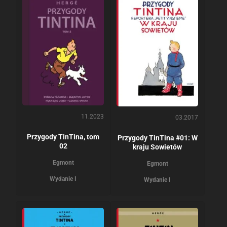
11.2023
03.2017
Przygody TinTina, tom
Przygody TinTina #01: W
02
kraju Sowietów
Egmont
Egmont
Wydanie I
Wydanie I