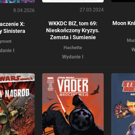
27.03.2024
8.04.2026
Moon Knig
WKKDC BIZ, tom 69:
aczenie X:
Nieskończony Kryzys.
 Sinistera
Zemsta i Sumienie
Muc
gmont
Hachette
W
danie I
Wydanie I