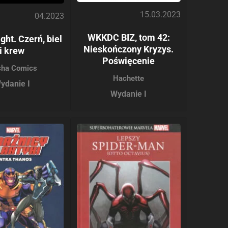
15.03.2023
04.2023
WKKDC BIZ, tom 42:
ht. Czerń, biel
Nieskończony Kryzys.
i krew
Poświęcenie
ha Comics
Hachette
ydanie I
Wydanie I