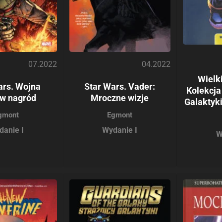
07.2022
04.2022
Wielk
ars. Wojna
Star Wars. Vader:
Kolekcja
w nagród
Mroczne wizje
Galaktyk
gmont
Egmont
danie I
Wydanie I
W