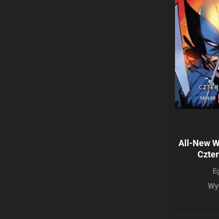
All-New W
Czter
E
Wy