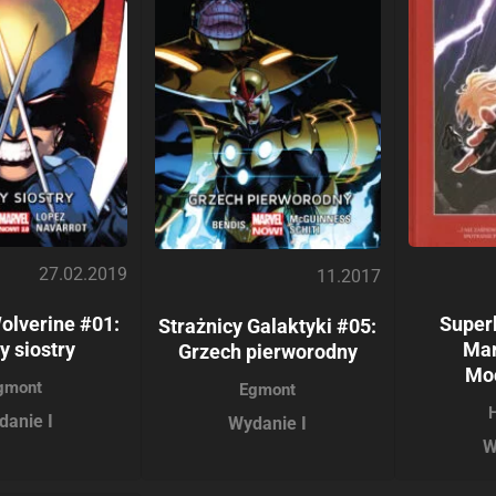
27.02.2019
11.2017
olverine #01:
Super
Strażnicy Galaktyki #05:
y siostry
Mar
Grzech pierworodny
Mo
gmont
Egmont
danie I
Wydanie I
W