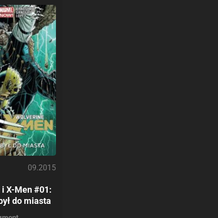
09.2015
 i X-Men #01:
był do miasta
gmont