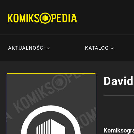
Przejdź
do
treści
AKTUALNOŚCI
KATALOG
David
Komiksogra