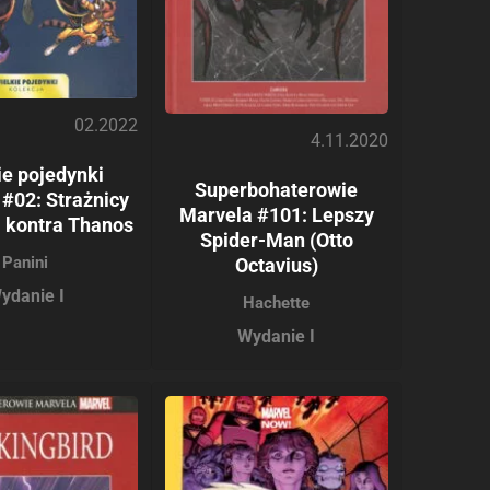
02.2022
4.11.2020
ie pojedynki
Superbohaterowie
 #02: Strażnicy
Marvela #101: Lepszy
i kontra Thanos
Spider-Man (Otto
Panini
Octavius)
ydanie I
Hachette
Wydanie I