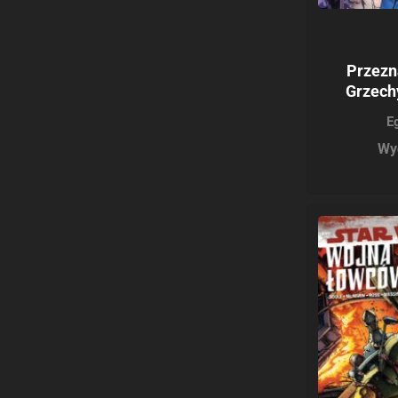
Przezn
Grzechy
E
Wy