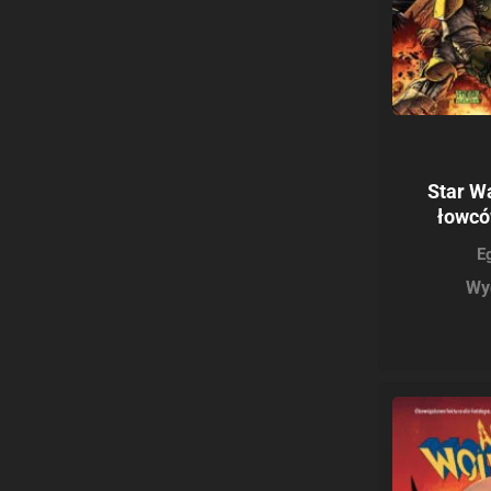
Star W
łowcó
E
Wy