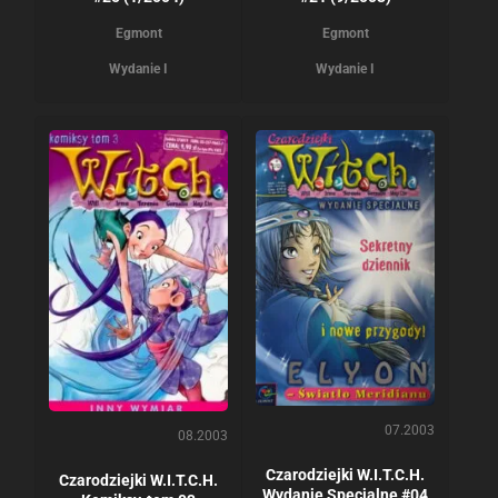
Egmont
Egmont
Wydanie I
Wydanie I
07.2003
08.2003
Czarodziejki W.I.T.C.H.
Czarodziejki W.I.T.C.H.
Wydanie Specjalne #04