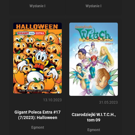
Wydanie I
Wydanie I
13.10.2023
31.05.2023
Gigant Poleca Extra #17
Czarodziejki W.I.T.C.H.,
(7/2023): Halloween
tom 09
Egmont
Egmont