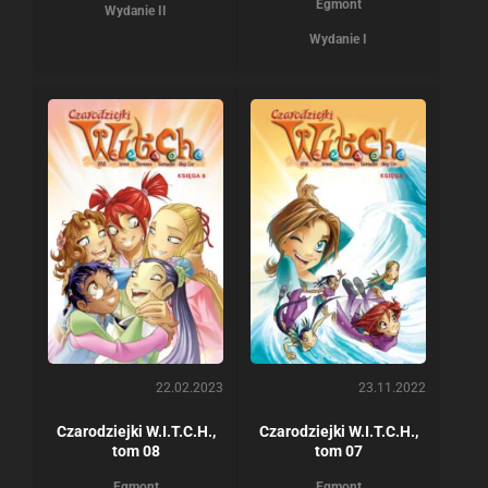
Egmont
Wydanie II
Wydanie I
22.02.2023
23.11.2022
Czarodziejki W.I.T.C.H.,
Czarodziejki W.I.T.C.H.,
tom 08
tom 07
Egmont
Egmont