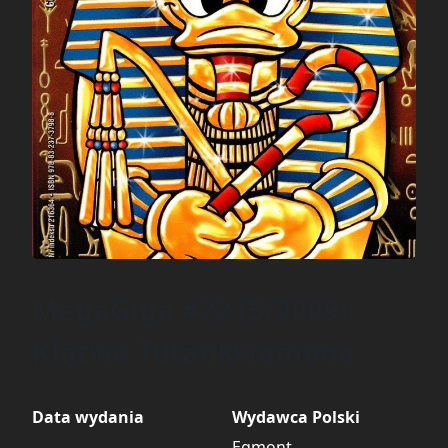
MegaGiga #22 (5/2009):
Klątwa Tutankwamona
Data wydania
Wydawca Polski
Egmont