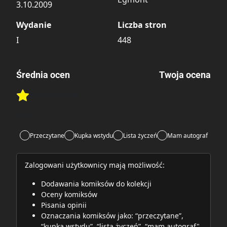
3.10.2009
Wydanie
Liczba stron
I
448
Średnia ocen
Twoja ocena
Brak głosów
Rate this item:
Rate this item:
Submit
Lubi:
1
Przeczytane
Kupka wstydu
Lista życzeń
Mam autograf
Zalogowani użytkownicy mają możliwość:
Dodawania komiksów do kolekcji
Oceny komiksów
Pisania opinii
Oznaczania komiksów jako: “przeczytane”,
“kupka wstydu”, “lista życzeń”, “mam autograf"