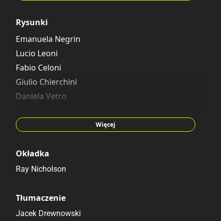
Guido Martina
Massimiliano Valentini
Rysunki
Giorgio Pezzin
Emanuela Negrin
Enrico Faccini
Lucio Leoni
Bruno Concina
Fabio Celoni
Stefano Enna
Giulio Chierchini
Daniela Vetro
Giuseppe Dalla Santa
Antoni Bancells Pujadas
Więcej
Andrea Ferraris
Sandro Zemolin
Okładka
Gianluca Panniello
Ray Nicholson
Franco Lostaffa
Enrico Faccini
Tłumaczenie
Massimo De Vita
Jacek Drewnowski