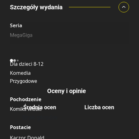
Porównaj ceny
Szczegóły wydania
Szczególnie polecamy
Pozostałe księgarnie
Seria
MegaGiga
Kategoria
Dla dzieci 8-12
Komedia
Przygodowe
Oceny i opinie
Pochodzenie
Średnia ocen
Liczba ocen
Komiks włoski
Brak głosów
Postacie
Kaczor Donald