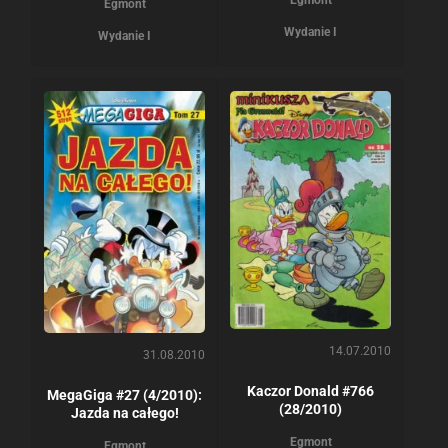
Egmont
Egmont
Wydanie I
Wydanie I
14.07.2010
31.08.2010
Kaczor Donald #766
MegaGiga #27 (4/2010):
(28/2010)
Jazda na całego!
Egmont
Egmont