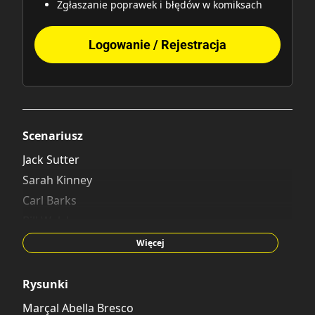
Zgłaszanie poprawek i błędów w komiksach
Logowanie / Rejestracja
Scenariusz
Jack Sutter
Sarah Kinney
Carl Barks
Bill Walsh
Bob Karp
Więcej
Rysunki
Marçal Abella Bresco