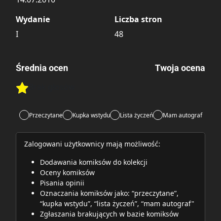
Wydanie
Liczba stron
I
48
Średnia ocen
Twoja ocena
Brak głosów
Rate this item:
Rate this item:
Submit
Przeczytane
Kupka wstydu
Lista życzeń
Mam autograf
Zalogowani użytkownicy mają możliwość:
Dodawania komiksów do kolekcji
Oceny komiksów
Pisania opinii
Oznaczania komiksów jako: “przeczytane”,
“kupka wstydu”, “lista życzeń”, “mam autograf"
Zgłaszania brakujących w bazie komiksów