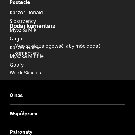
Postacie
Kaczor Donald
Brak opinii.
Siostrzeńcy
Dodaj komentarz
Myszka Miki
Goguś
Musisz się
zalogować
, aby móc dodać
Kaczka Daisy
komentarz.
Myszka Minnie
Goofy
Wujek Sknerus
Wydawca Polski
O nas
Egmont
Współpraca
Wydawca Oryginalny
Ehapa Verlag
Patronaty