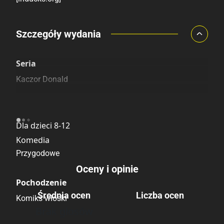
Porównaj ceny
Szczegóły wydania
Szczególnie polecamy
Pozostałe księgarnie
Seria
Kaczor Donald
Kategoria
Dla dzieci 8-12
Komedia
Przygodowe
Oceny i opinie
Pochodzenie
Średnia ocen
Liczba ocen
Komiks włoski
Brak głosów