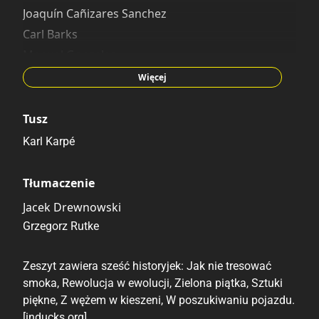
Joaquín Cañizares Sanchez
Carl Barks
Manuel Gonzales
Al Taliaferro
Więcej
Tusz
Karl Karpé
Tłumaczenie
Jacek Drewnowski
Grzegorz Rutke
Zeszyt zawiera sześć historyjek: Jak nie tresować
smoka, Rewolucja w ewolucji, Zielona piątka, Sztuki
piękne, Z wężem w kieszeni, W poszukiwaniu pojazdu.
[inducks.org]