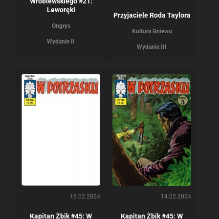
Wróblewskiego #21:
Leworęki
Przyjaciele Roda Taylora
Ongrys
Kultura Gniewu
Wydanie II
Wydanie III
16.02.2024
14.02.2024
Kapitan Żbik #45: W
Kapitan Żbik #45: W