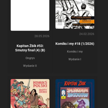
24.02.2026
28.05.2026
Komiks i my #18 (1/2026)
Kapitan Żbik #53:
Smutny finał (4) (B)
Komiks i my
Ongrys
Wydanie I
Wydanie II