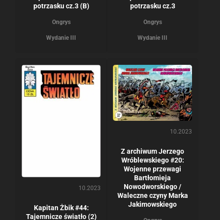
potrzasku cz.3 (B)
potrzasku cz.3
Ongrys
Ongrys
Wydanie III
Wydanie III
10.2023
Z archiwum Jerzego
Wróblewskiego #20:
Wojenne przewagi
Bartłomieja
Nowodworskiego /
10.2023
Waleczne czyny Marka
Jakimowskiego
Kapitan Żbik #44:
Tajemnicze światło (2)