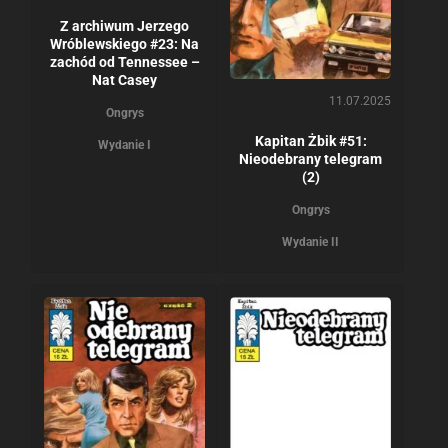
Z archiwum Jerzego
Wróblewskiego #23: Na
zachód od Tennessee –
Nat Casey
11.07.2025
Ongrys
Kapitan Żbik #51:
Wydanie I
Nieodebrany telegram
(2)
Ongrys
Wydanie II