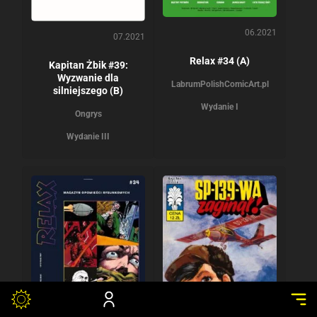
06.2021
07.2021
Relax #34 (A)
Kapitan Żbik #39:
Wyzwanie dla
Labrum
PolishComicArt.pl
silniejszego (B)
Wydanie I
Ongrys
Wydanie III