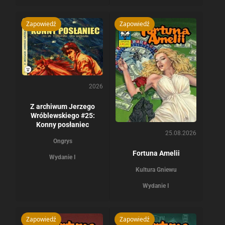
Zapowiedź
Zapowiedź
2026
Z archiwum Jerzego
Wróblewskiego #25:
Konny posłaniec
25.08.2026
Ongrys
Fortuna Amelii
Wydanie I
Kultura Gniewu
Wydanie I
Zapowiedź
Zapowiedź