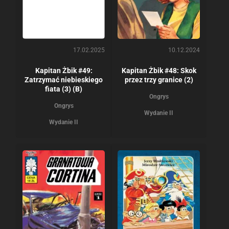
17.02.2025
10.12.2024
Kapitan Żbik #49:
Kapitan Żbik #48: Skok
Zatrzymać niebieskiego
przez trzy granice (2)
fiata (3) (B)
Ongrys
Ongrys
Wydanie II
Wydanie II