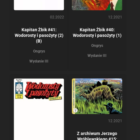
02.2022
12.2021
Kapitan Żbik #41:
Kapitan Żbik #40:
Wodorosty i pasożyty (2)
Wodorosty i pasożyty (1)
(B)
Ongrys
Ongrys
Wydanie III
Wydanie III
12.2021
Z archiwum Jerzego
Wróblewskiego #15: