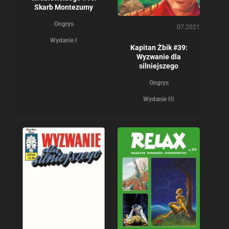
Skarb Montezumy
Ongrys
07.2021
Wydanie I
Kapitan Żbik #39:
Wyzwanie dla
silniejszego
Ongrys
Wydanie III