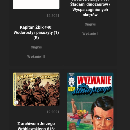
Śladami dinozaurów /
Wyspa zaginionych
okrętów
12.2021
Ongrys
Kapitan Żbik #40:
Wodorosty i pasożyty (1)
Wydanie I
(B)
Ongrys
Wydanie III
12.2021
Z archiwum Jerzego
Wróblewskiego #16: