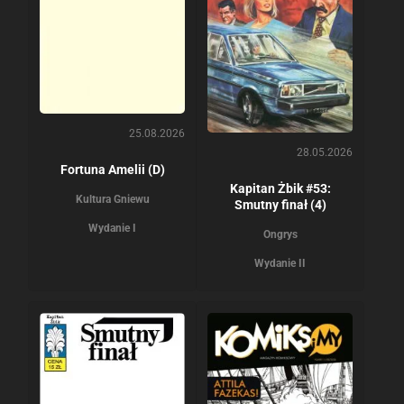
25.08.2026
28.05.2026
Fortuna Amelii (D)
Kapitan Żbik #53:
Kultura Gniewu
Smutny finał (4)
Wydanie I
Ongrys
Wydanie II