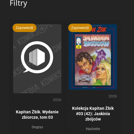
Filtry
Zapowiedź
Zapowiedź
2026
2026
Kolekcja Kapitan Żbik
Kapitan Żbik. Wydanie
#03 (42): Jaskinia
zbiorcze, tom 03
zbójców
Ongrys
Hachette