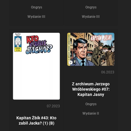
Ongrys
Ongrys
Wydanie III
Wydanie III
06.2023
Z archiwum Jerzego
Wróblewskiego #07:
Kapitan Jasny
Ongrys
07.2023
Wydanie II
Kapitan Żbik #43: Kto
zabił Jacka? (1) (B)