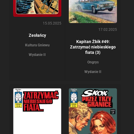
15.05.2025
17.02.2025
Zesłańcy
Kapitan Żbik #49:
Kultura Gniewu
Zatrzymać niebieskiego
fiata (3)
Wydanie II
Ongrys
Wydanie II