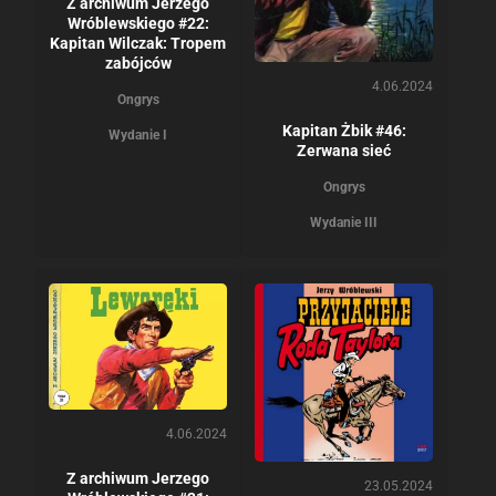
Z archiwum Jerzego
Wróblewskiego #22:
Kapitan Wilczak: Tropem
zabójców
4.06.2024
Ongrys
Kapitan Żbik #46:
Wydanie I
Zerwana sieć
Ongrys
Wydanie III
4.06.2024
Z archiwum Jerzego
23.05.2024