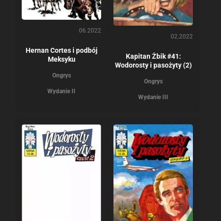
06.2022
02.2022
Hernan Cortes i podbój
Kapitan Żbik #41:
Meksyku
Wodorosty i pasożyty (2)
Ongrys
Ongrys
Wydanie II
Wydanie III