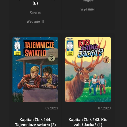
Ongrys
(B)
Wydanie I
Ongrys
Wydanie III
09.2023
07.2023
Kapitan Żbik #44:
Kapitan Żbik #43: Kto
Tajemnicze światło (2)
zabił Jacka? (1)