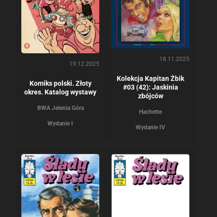
18.11.2025
19.12.2025
Kolekcja Kapitan Żbik
Komiks polski. Złoty
#03 (42): Jaskinia
okres. Katalog wystawy
zbójców
BWA Jelenia Góra
Hachette
Wydanie I
Wydanie IV