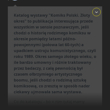
Druk
Katalog wystawy "Komiks Polski. Złoty
okres" to publikacja interesująca przede
Kolor
wszystkim w sensie poznawczym, jeśli
chodzi o historię rodzimego komiksu w
Oprawa
okresie pomiędzy latami późno-
Miękka
powojennymi (połowa lat 60-tych) a
upadkiem ustroju komunistycznego, czyli
roku 1989. Okres samego złotego wieku, o
Format
ile bardzo umowny i różnie traktowany
210x297 mm
przez badaczy, z całą pewnością był
czasem olbrzymiego artystycznego
Liczba Stron
boomu, jeśli chodzi o rodzimą sztukę
komiksową, co zresztą w sposób nader
136
ciekawy ujmowała sama wystawa.
Cena Okładkowa
Co do katalogu – bo o nim tutaj mamy
okazje rozprawiać, to nie jest on pozycją
Publikacja bezpłatna