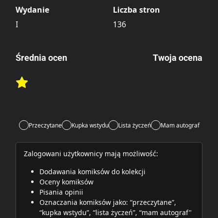
Wydanie
Liczba stron
I
136
Średnia ocen
Twoja ocena
5.00
/6
Rate this item:
2 oceny
Rate this item:
Submit
Lubi:
2
Przeczytane
Kupka wstydu
Lista życzeń
Mam autograf
Zalogowani użytkownicy mają możliwość:
Dodawania komiksów do kolekcji
Oceny komiksów
Pisania opinii
Oznaczania komiksów jako: “przeczytane”,
“kupka wstydu”, “lista życzeń”, “mam autograf"