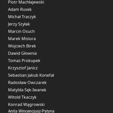
Piotr Machłajewski
Adam Rusek
Michał Traczyk
Jerzy Szyłak
Marcin Osuch
Marek Misiora
Wojciech Birek
Dawid Głownia
Tomas Prokupek
Krzysztof Janicz
Sebastian Jakub Konefał
Radosław Owczarek
Matylda Sęk-Iwanek
Witold Tkaczyk
Konrad Wągrowski
Anita Wincencjusz-Patyna