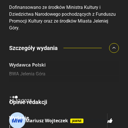
Dofinansowano ze środków Ministra Kultury i
Dziedzictwa Narodowego pochodzących z Funduszu
Promocji Kultury oraz ze środków Miasta Jeleniej
Góry.
Porównaj ceny
Szczegóły wydania
Szczególnie polecamy
Pozostałe księgarnie
Wydawca Polski
BWA Jelenia Góra
Data Wydania
19.12.2025
Opinie redakcji
Wydanie
Mariusz Wojteczek
23.04.2026
JAWNE
I