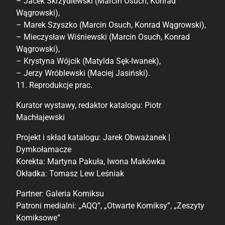
– Jacek Skrzydlewski (Marcin Osuch, Konrad
Wągrowski),
– Marek Szyszko (Marcin Osuch, Konrad Wągrowski),
– Mieczysław Wiśniewski (Marcin Osuch, Konrad
Wągrowski),
– Krystyna Wójcik (Matylda Sęk-Iwanek),
– Jerzy Wróblewski (Maciej Jasiński).
11. Reprodukcje prac.
Kurator wystawy, redaktor katalogu: Piotr
Machłajewski
Projekt i skład katalogu: Jarek Obważanek |
Dymkołamacze
Korekta: Martyna Pakuła, Iwona Makówka
Okładka: Tomasz Lew Leśniak
Partner: Galeria Komiksu
Patroni medialni: „AQQ”, „Otwarte Komiksy”, „Zeszyty
Komiksowe”