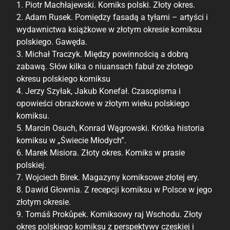
1. Piotr Machłajewski. Komiks polski. Złoty okres.
2. Adam Rusek. Pomiędzy fasadą a tyłami – artyści i
wydawnictwa książkowe w złotym okresie komiksu
polskiego. Gawęda.
3. Michał Traczyk. Między powinnością a dobrą
zabawą. Słów kilka o niuansach fabuł ze złotego
okresu polskiego komiksu
4. Jerzy Szyłak, Jakub Konefał. Czasopisma i
opowieści obrazkowe w złotym wieku polskiego
komiksu.
5. Marcin Osuch, Konrad Wągrowski. Krótka historia
komiksu w „Świecie Młodych”.
6. Marek Misiora. Złoty okres. Komiks w prasie
polskiej.
7. Wojciech Birek. Magazyny komiksowe złotej ery.
8. Dawid Głownia. Z recepcji komiksu w Polsce w jego
złotym okresie.
9. Tomáš Prokůpek. Komiksowy raj Wschodu. Złoty
okres polskiego komiksu z perspektywy czeskiej i