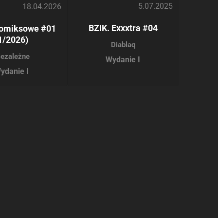
5.07.2025
18.04.2026
BZIK. Exxxtra #04
omiksowe #01
1/2026)
Diablaq
iezależne
Wydanie I
ydanie I