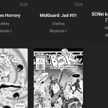
2026
2026
ŚĆŃki k
vs Horrory
MidGuard: Jad #01
(
iablaq
Diablaq
N
danie I
Wydanie I
W