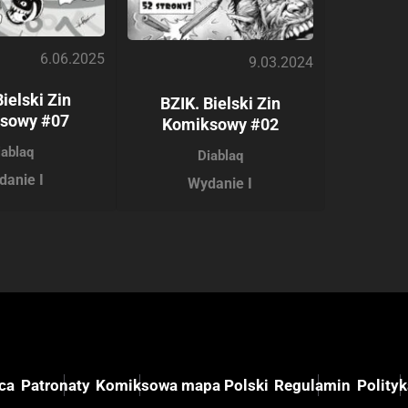
6.06.2025
9.03.2024
Bielski Zin
BZIK. Bielski Zin
sowy #07
Komiksowy #02
iablaq
Diablaq
danie I
Wydanie I
ca
Patronaty
Komiksowa mapa Polski
Regulamin
Polity