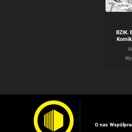
BZIK. 
Komik
D
Wy
O nas
Współpra