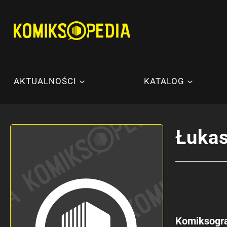
Przejdź
do
treści
AKTUALNOŚCI
KATALOG
Łukas
Komiksogra