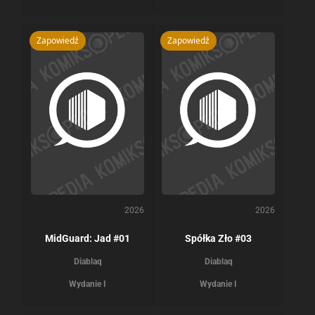
Zapowiedź
Zapowiedź
2026
2026
MidGuard: Jad #01
Spółka Zło #03
Diablaq
Diablaq
Wydanie I
Wydanie I