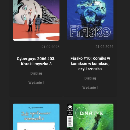
21.02.2026
21.02.2026
Fiasko #10: Komiks w
Cyberguys 2066 #03:
komiksie w komiksie,
Kotek i myszka 3
czyli rzeczka
Diablaq
Diablaq
Wydanie I
Wydanie I