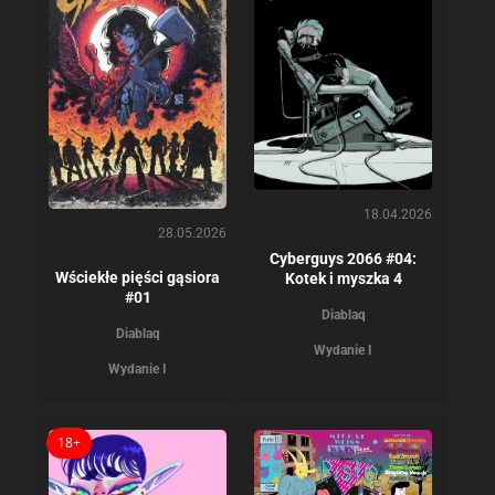
18.04.2026
28.05.2026
Cyberguys 2066 #04:
Wściekłe pięści gąsiora
Kotek i myszka 4
#01
Diablaq
Diablaq
Wydanie I
Wydanie I
18+