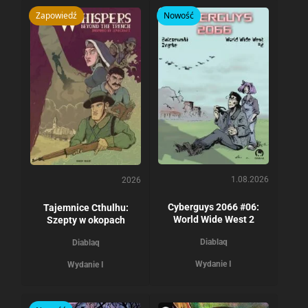
Zapowiedź
Nowość
1.08.2026
2026
Cyberguys 2066 #06:
Tajemnice Cthulhu:
World Wide West 2
Szepty w okopach
Diablaq
Diablaq
Wydanie I
Wydanie I