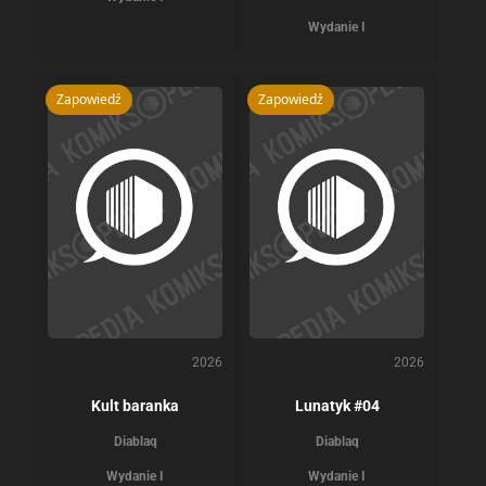
Wydanie I
Zapowiedź
Zapowiedź
2026
2026
Kult baranka
Lunatyk #04
Diablaq
Diablaq
Wydanie I
Wydanie I