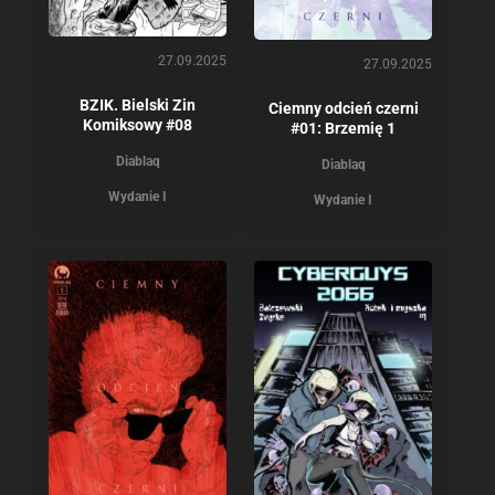
27.09.2025
27.09.2025
BZIK. Bielski Zin
Ciemny odcień czerni
Komiksowy #08
#01: Brzemię 1
Diablaq
Diablaq
Wydanie I
Wydanie I