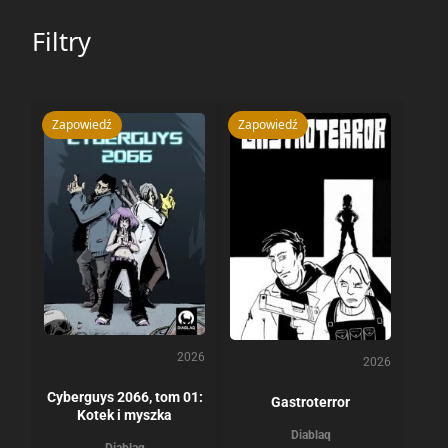
Filtry
Zapowiedź
Zapowiedź
2026
2026
Cyberguys 2066, tom 01:
Gastroterror
Kotek i myszka
Diablaq
Diablaq