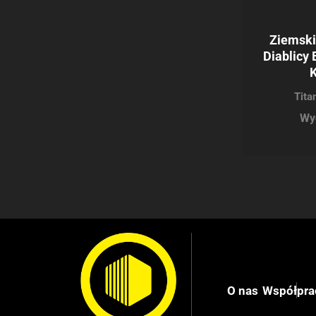
Ziemski
Diablicy 
K
Tita
Wy
O nas
Współpra