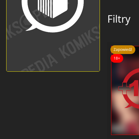
Filtry
Zapowiedź
18+