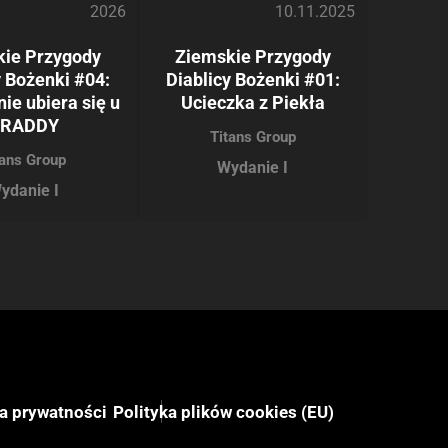
2026
10.11.2025
kie Przygody
Ziemskie Przygody
y Bożenki #04:
Diablicy Bożenki #01:
nie ubiera się u
Ucieczka z Piekła
RADDY
Titans Group
tans Group
Wydanie I
ydanie I
ka prywatności
Polityka plików cookies (EU)