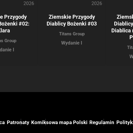
2026
2026
e Przygody
Ziemskie Przygody
Ziems
Bożenki #02:
Diablicy Bożenki #03
Diablic
lara
Diablica 
Titans Group
P
ns Group
Wydanie I
Ti
danie I
W
ca
Patronaty
Komiksowa mapa Polski
Regulamin
Polity