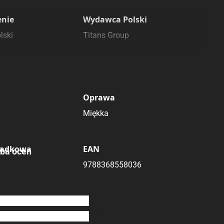
enie
Wydawca Polski
lski
Titans Group
Oprawa
Miękka
ładkowa
EAN
zba ocen
oceny
9788368558036
0
ocen
0
ocen