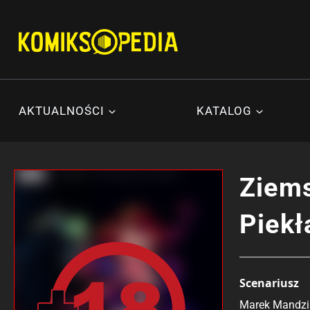
Przejdź
do
treści
AKTUALNOŚCI
KATALOG
Ziems
Piekł
Scenariusz
Marek Mandzi