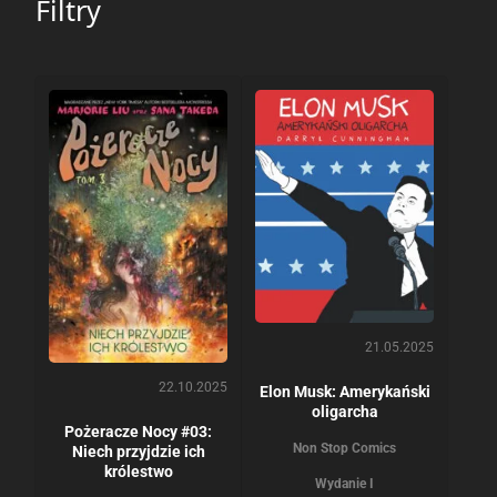
Filtry
21.05.2025
22.10.2025
Elon Musk: Amerykański
oligarcha
Pożeracze Nocy #03:
Non Stop Comics
Niech przyjdzie ich
królestwo
Wydanie I