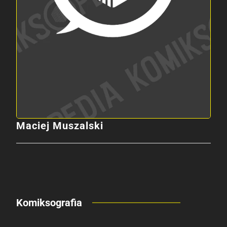
Maciej Muszalski
Komiksografia