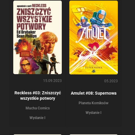
15.09.2023
05.2023
Reckless #03: Zniszczyć
Amulet #08: Supernowa
wszystkie potwory
Planeta Komiksów
Mucha Comics
Wydanie I
Wydanie I