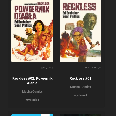
02.2023
27.07.2022
Reckless #02: Powiernik
Reckless #01
diabła
Mucha Comics
Mucha Comics
Wydanie I
Wydanie I