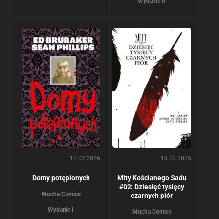
Wydanie II
12.02.2026
19.12.2025
Domy potępionych
Mity Kościanego Sadu
#02: Dziesięć tysięcy
Mucha Comics
czarnych piór
Wydanie I
Mucha Comics