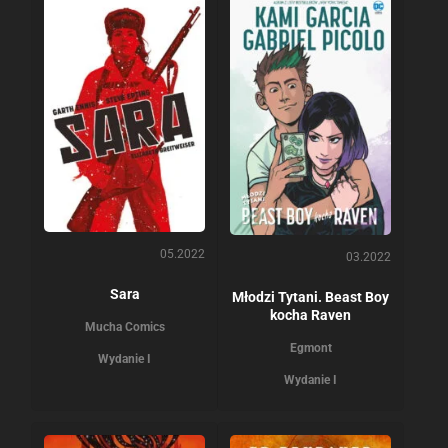
05.2022
03.2022
Sara
Młodzi Tytani. Beast Boy
kocha Raven
Mucha Comics
Egmont
Wydanie I
Wydanie I