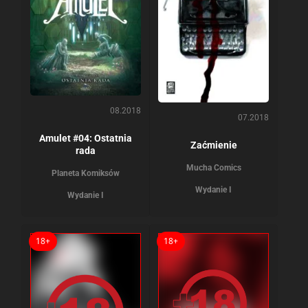
08.2018
07.2018
Amulet #04: Ostatnia
Zaćmienie
rada
Mucha Comics
Planeta Komiksów
Wydanie I
Wydanie I
18+
18+