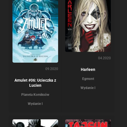
04.2020
09.2020
Harleen
Egmont
Amulet #06: Ucieczka z
Lucien
Wydanie I
Planeta Komiksów
Wydanie I