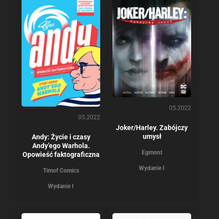
05.2022
05.2022
Joker/Harley. Zabójczy
umysł
Andy: Życie i czasy
Andy’ego Warhola.
Egmont
Opowieść faktograficzna
Wydanie I
Timof Comics
Wydanie I