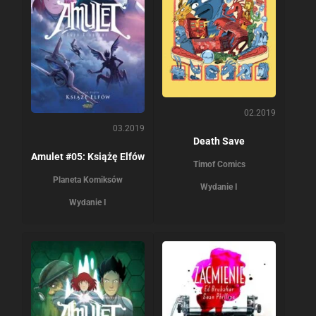
02.2019
03.2019
Death Save
Amulet #05: Książę Elfów
Timof Comics
Planeta Komiksów
Wydanie I
Wydanie I