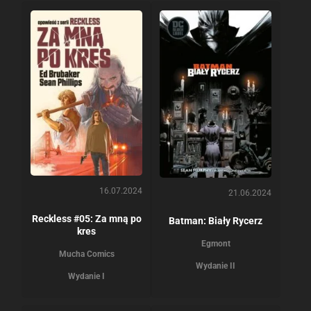
16.07.2024
21.06.2024
Reckless #05: Za mną po
Batman: Biały Rycerz
kres
Egmont
Mucha Comics
Wydanie II
Wydanie I