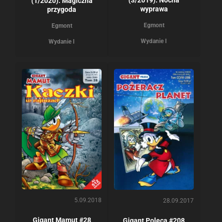
(1/2020): Magiczna
wyprawa
przygoda
Egmont
Egmont
Wydanie I
Wydanie I
5.09.2018
28.09.2017
Gigant Mamut #28
Gigant Poleca #208