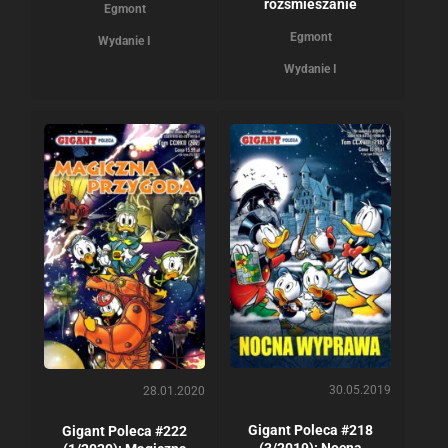
rozśmieszanie
Egmont
Egmont
Wydanie I
Wydanie I
30.05.2019
28.01.2020
Gigant Poleca #218
Gigant Poleca #222
(3/2019): Nocna