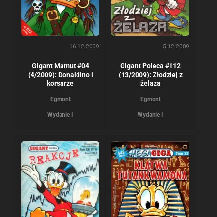
16.12.2009
5.12.2009
Gigant Mamut #04
Gigant Poleca #112
(4/2009): Donaldino i
(13/2009): Złodziej z
korsarze
żelaza
Egmont
Egmont
Wydanie I
Wydanie I