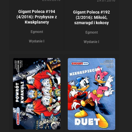
29.01.2016
Gigant Poleca #194
Gigant Poleca #192
(4/2016): Przybysze z
(2/2016): Miłość,
Kwakplanety
szmaragd i kokosy
Egmont
Egmont
Wydanie I
Wydanie I