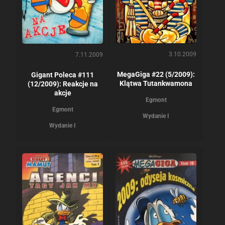
3.10.2009
7.11.2009
MegaGiga #22 (5/2009):
Gigant Poleca #111
Klątwa Tutankwamona
(12/2009): Reakcje na
akcje
Egmont
Egmont
Wydanie I
Wydanie I