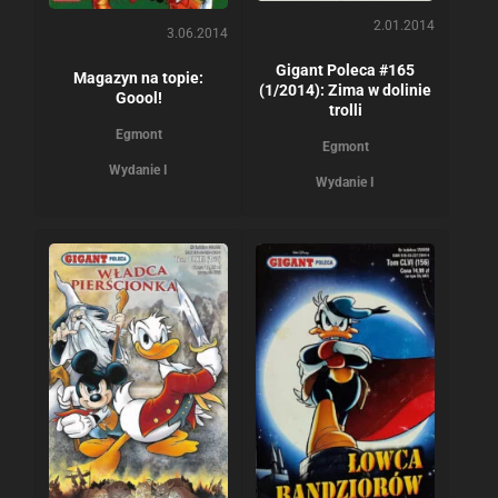
2.01.2014
3.06.2014
Gigant Poleca #165
Magazyn na topie:
(1/2014): Zima w dolinie
Goool!
trolli
Egmont
Egmont
Wydanie I
Wydanie I