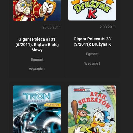
2.03.2011
25.05.2011
Gigant Poleca #128
Gigant Poleca #131
(3/2011): Drużyna K
(6/2011): Klątwa Białej
Mewy
Egmont
Egmont
Wydanie I
Wydanie I