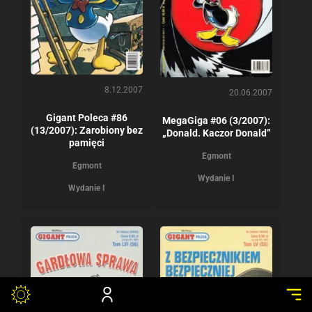
8.12.2007
20.06.2007
Gigant Poleca #86
MegaGiga #06 (3/2007):
(13/2007): Zarobiony bez
„Donald. Kaczor Donald”
pamięci
Egmont
Egmont
Wydanie I
Wydanie I