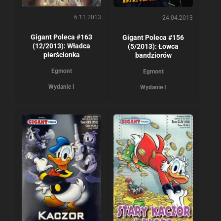
6.11.2013
24.04.2013
Gigant Poleca #163
Gigant Poleca #156
(12/2013): Władca
(5/2013): Łowca
pierścionka
bandziorów
Egmont
Egmont
Wydanie I
Wydanie I