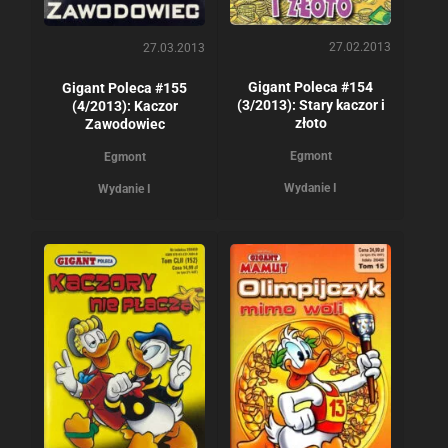
27.02.2013
27.03.2013
Gigant Poleca #154
Gigant Poleca #155
(3/2013): Stary kaczor i
(4/2013): Kaczor
złoto
Zawodowiec
Egmont
Egmont
Wydanie I
Wydanie I