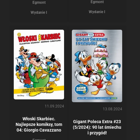
Egmont
Egmont
Wydanie I
Wydanie I
11.09.2024
13.08.2024
Włoski Skarbiec.
Gigant Poleca Extra #23
Najlepsze komiksy, tom
(5/2024): 90 lat śmiechu
04: Giorgio Cavazzano
i przygód!