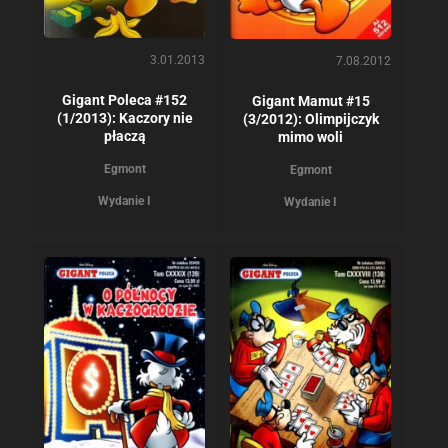
3.01.2013
7.08.2012
Gigant Poleca #152
Gigant Mamut #15
(1/2013): Kaczory nie
(3/2012): Olimpijczyk
płaczą
mimo woli
Egmont
Egmont
Wydanie I
Wydanie I