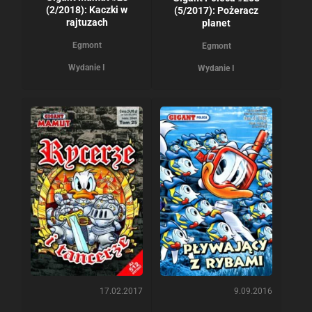
(2/2018): Kaczki w
(5/2017): Pożeracz
rajtuzach
planet
Egmont
Egmont
Wydanie I
Wydanie I
17.02.2017
9.09.2016