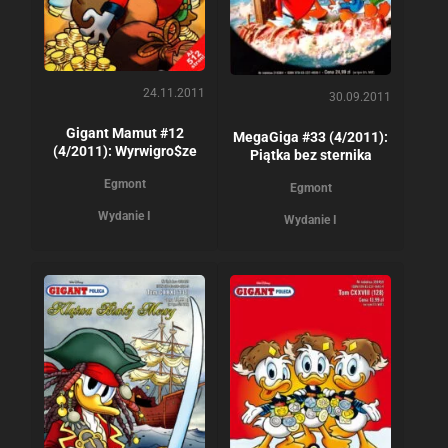
24.11.2011
30.09.2011
Gigant Mamut #12
MegaGiga #33 (4/2011):
(4/2011): Wyrwigro$ze
Piątka bez sternika
Egmont
Egmont
Wydanie I
Wydanie I