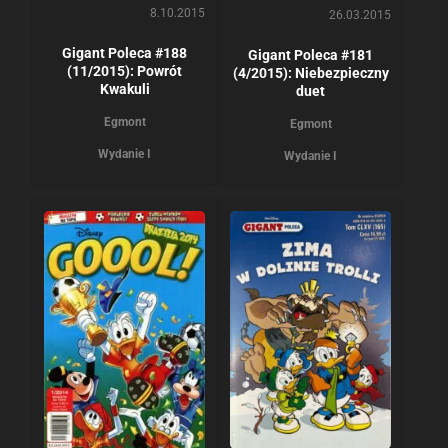
8.10.2015
26.03.2015
Gigant Poleca #188
Gigant Poleca #181
(11/2015): Powrót
(4/2015): Niebezpieczny
Kwakuli
duet
Egmont
Egmont
Wydanie I
Wydanie I