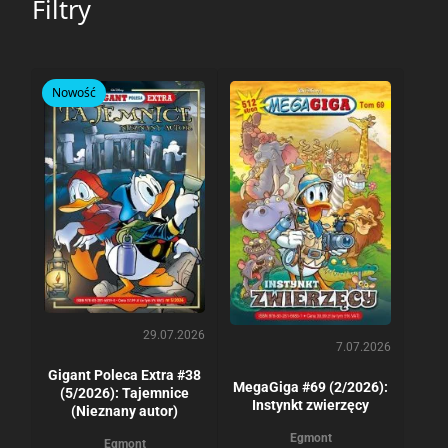
Filtry
Nowość
29.07.2026
7.07.2026
Gigant Poleca Extra #38
MegaGiga #69 (2/2026):
(5/2026): Tajemnice
Instynkt zwierzęcy
(Nieznany autor)
Egmont
Egmont