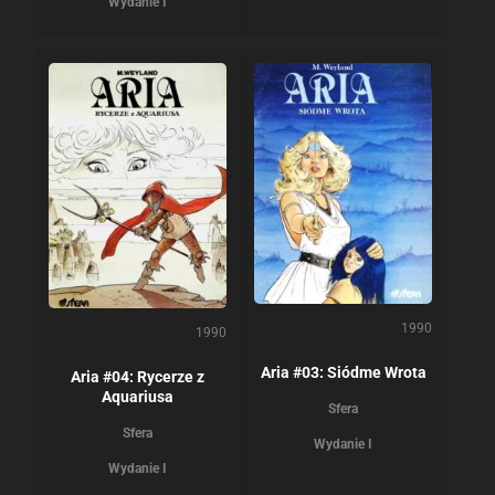
Wydanie I
1990
1990
Aria #03: Siódme Wrota
Aria #04: Rycerze z
Aquariusa
Sfera
Sfera
Wydanie I
Wydanie I