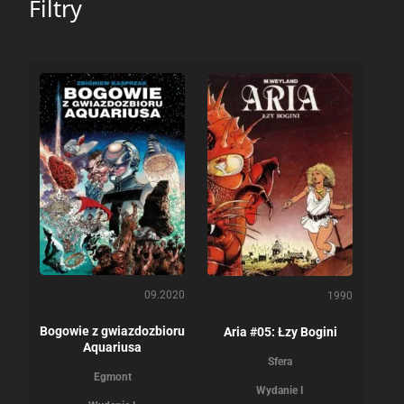
Filtry
09.2020
1990
Bogowie z gwiazdozbioru
Aria #05: Łzy Bogini
Aquariusa
Sfera
Egmont
Wydanie I