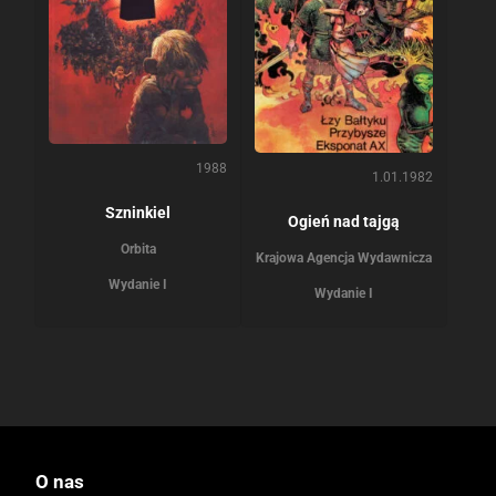
1988
1.01.1982
Szninkiel
Ogień nad tajgą
Orbita
Krajowa Agencja Wydawnicza
Wydanie I
Wydanie I
O nas