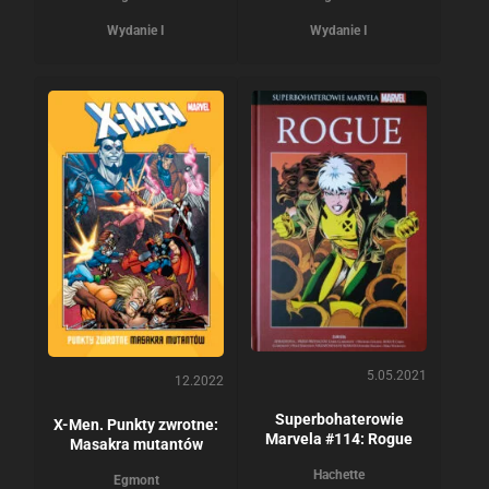
Wydanie I
Wydanie I
5.05.2021
12.2022
Superbohaterowie
X-Men. Punkty zwrotne:
Marvela #114: Rogue
Masakra mutantów
Hachette
Egmont