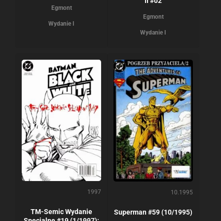
II #02
Egmont
Egmont
Wydanie I
Wydanie I
1997
10.1995
TM-Semic Wydanie
Superman #59 (10/1995)
Specjalne #19 (1/1997):