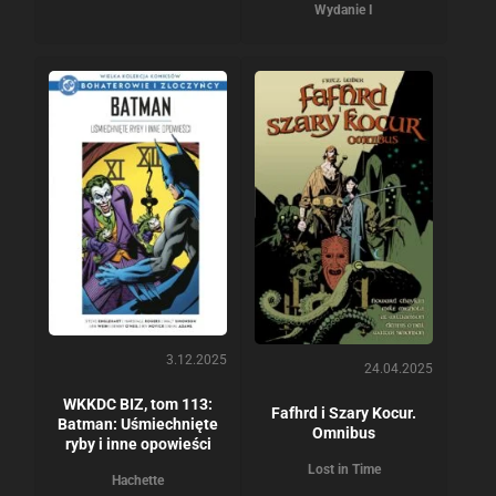
Wydanie I
3.12.2025
24.04.2025
WKKDC BIZ, tom 113:
Fafhrd i Szary Kocur.
Batman: Uśmiechnięte
Omnibus
ryby i inne opowieści
Lost in Time
Hachette