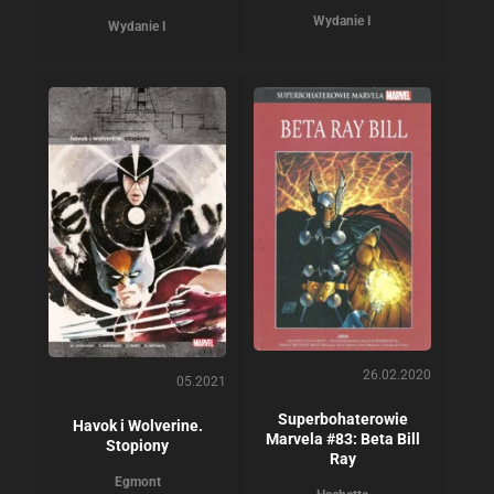
Wydanie I
Wydanie I
26.02.2020
05.2021
Superbohaterowie
Havok i Wolverine.
Marvela #83: Beta Bill
Stopiony
Ray
Egmont