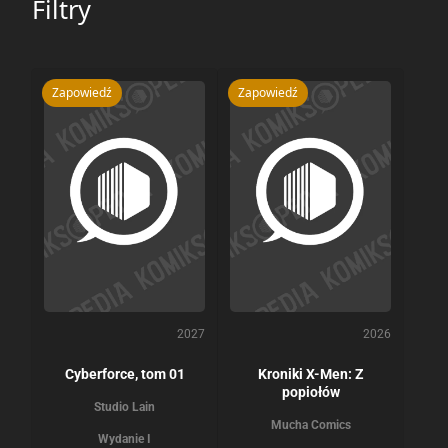
Filtry
Zapowiedź
Zapowiedź
2027
2026
Cyberforce, tom 01
Kroniki X-Men: Z
popiołów
Studio Lain
Mucha Comics
Wydanie I