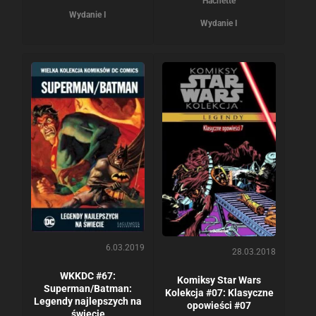
Hachette
Wydanie I
Wydanie I
6.03.2019
28.03.2018
WKKDC #67:
Komiksy Star Wars
Superman/Batman:
Kolekcja #07: Klasyczne
Legendy najlepszych na
opowieści #07
świecie