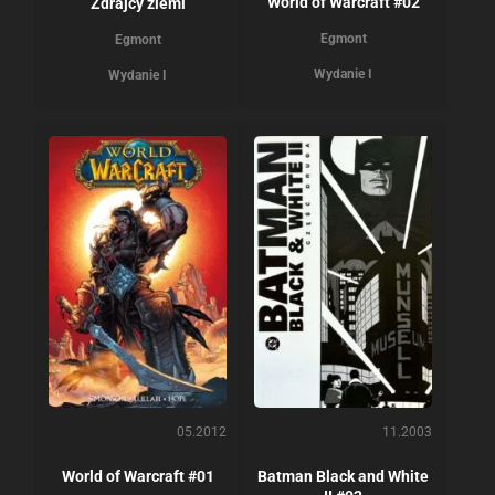
World of Warcraft #02
Zdrajcy ziemi
Egmont
Egmont
Wydanie I
Wydanie I
05.2012
11.2003
World of Warcraft #01
Batman Black and White