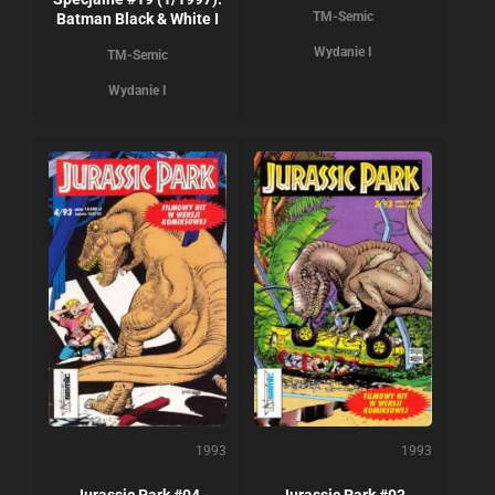
TM-Semic
Batman Black & White I
Wydanie I
TM-Semic
Wydanie I
1993
1993
Jurassic Park #04
Jurassic Park #03