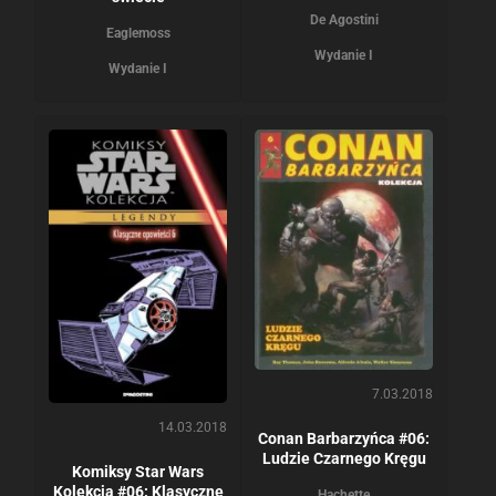
De Agostini
Eaglemoss
Wydanie I
Wydanie I
7.03.2018
14.03.2018
Conan Barbarzyńca #06:
Ludzie Czarnego Kręgu
Komiksy Star Wars
Kolekcja #06: Klasyczne
Hachette