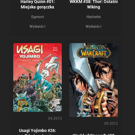
Harley Quinn #01:
WKKM #38: Thor: Ostatni
Miejska gorączka
Wiking
Egmont
Hachette
Wydanie I
Wydanie I
04.2013
09.2012
Usagi Yojimbo #26: