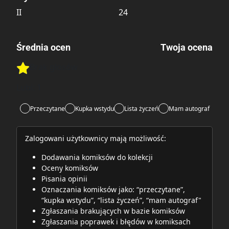
II
24
Średnia ocen
Twoja ocena
Brak głosów
Rate this item:
Rate this item:
Submit
Lubi:
1
Przeczytane
Kupka wstydu
Lista życzeń
Mam autograf
Zalogowani użytkownicy mają możliwość:
Dodawania komiksów do kolekcji
Oceny komiksów
Pisania opinii
Oznaczania komiksów jako: “przeczytane”,
“kupka wstydu”, “lista życzeń”, “mam autograf"
Zgłaszania brakujących w bazie komiksów
Zgłaszania poprawek i błędów w komiksach