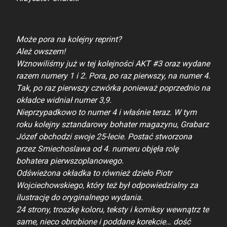
Może pora na kolejny reprint?
Ależ owszem!
Wznowiliśmy już w tej kolejności AKT #3 oraz wydane
razem numery 1 i 2. Pora, po raz pierwszy, na numer 4.
Tak, po raz pierwszy czwórka ponieważ poprzednio na
okładce widniał numer 3,9.
Nieprzypadkowo to numer 4 i właśnie teraz. W tym
roku kolejny sztandarowy bohater magazynu, Grabarz
Józef obchodzi swoje 25-lecie. Postać stworzona
przez Smiechoslawa od 4. numeru objęła rolę
bohatera pierwszoplanowego.
Odświeżona okładka to również dzieło Piotr
Wojciechowskiego, który też był odpowiedzialny za
ilustrację do oryginalnego wydania.
24 strony, troszkę koloru, teksty i komiksy wewnątrz te
same, nieco obrobione i poddane korekcie… dość