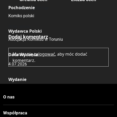
Brak głosów
Pochodzenie
Komiks polski
Brak opinii.
Wydawca Polski
Dodaj komentarz
Asocjacja Komiksu w Toruniu
Musisz się
zalogować
, aby móc dodać
Data Wydania
komentarz.
4.07.2026
Wydanie
II
O nas
Druk
Czerń / Biel
Współpraca