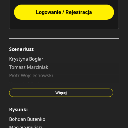
Logowanie / Rejestracja
Scenariusz
Krystyna Boglar
Tomasz Marciniak
Piotr Wojciechowski
Krzysztof Szejner
Mycha
Więcej
Rysunki
Bohdan Butenko
Maciej Simiński