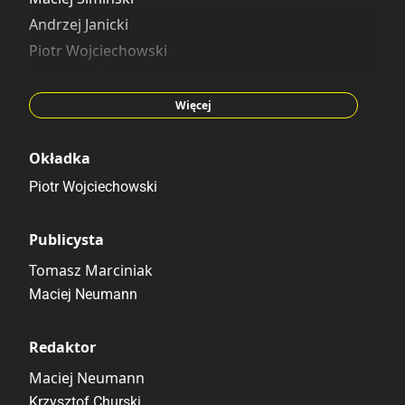
Andrzej Janicki
Piotr Wojciechowski
Krzysztof Szejner
Mycha
Więcej
Okładka
Piotr Wojciechowski
Publicysta
Tomasz Marciniak
Maciej Neumann
Redaktor
Maciej Neumann
Krzysztof Churski