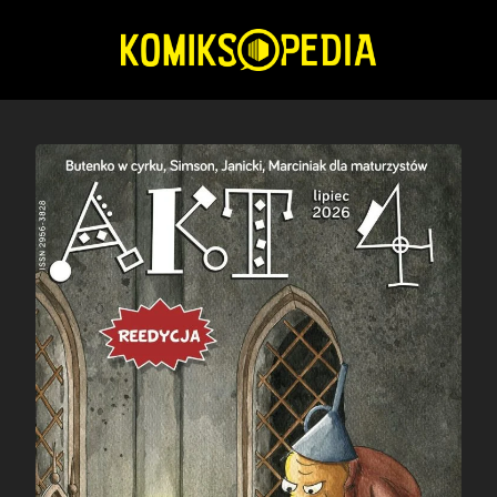
Przejdź
do
treści