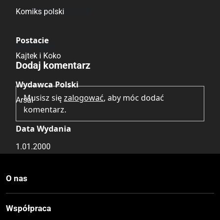
Brak głosów
Komiks polski
Postacie
Brak opinii.
Kajtek i Koko
Dodaj komentarz
Wydawca Polski
Musisz się
zalogować
, aby móc dodać
Arsal
komentarz.
Data Wydania
1.01.2000
Wydanie
O nas
I
Współpraca
Druk