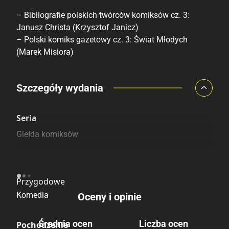
– Bibliografie polskich twórców komiksów cz. 3:
Janusz Christa (Krzysztof Janicz)
– Polski komiks gazetowy cz. 3: Świat Młodych
(Marek Misiora)
Porównaj ceny
Szczegóły wydania
Szczególnie polecamy
Pozostałe księgarnie
Seria
Giełda komiksów
Kategoria
Przygodowe
Komedia
Oceny i opinie
Średnia ocen
Liczba ocen
Pochodzenie