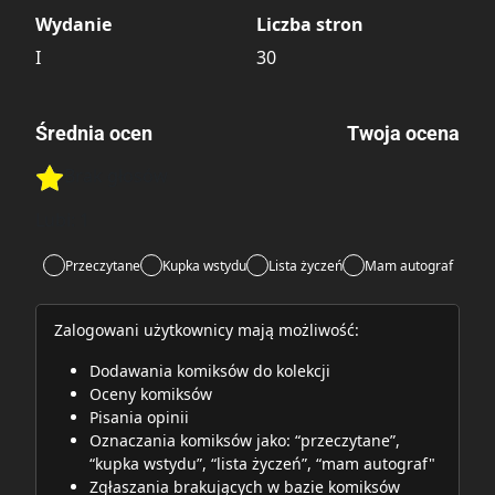
Wydanie
Liczba stron
I
30
Średnia ocen
Twoja ocena
Brak głosów
Rate this item:
Rate this item:
Submit
Lubi:
1
Przeczytane
Kupka wstydu
Lista życzeń
Mam autograf
Zalogowani użytkownicy mają możliwość:
Dodawania komiksów do kolekcji
Oceny komiksów
Pisania opinii
Oznaczania komiksów jako: “przeczytane”,
“kupka wstydu”, “lista życzeń”, “mam autograf"
Zgłaszania brakujących w bazie komiksów