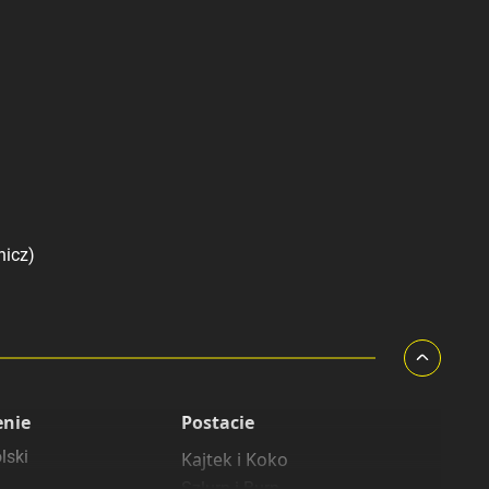
nicz)
enie
Postacie
lski
Kajtek i Koko
Szlurp i Burp