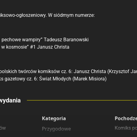
ksowo-ogłoszeniowy. W siódmym numerze:
 – pechowe wampiry” Tadeusz Baranowski
o w kosmosie” #1 Janusz Christa
 polskich twórców komiksów cz. 6: Janusz Christa (Krzysztof Ja
ks gazetowy cz. 6: Świat Młodych (Marek Misiora)
eny
wydania
 polecamy
sięgarnie
Kategoria
Pochodz
sów
Komiks po
Przygodowe