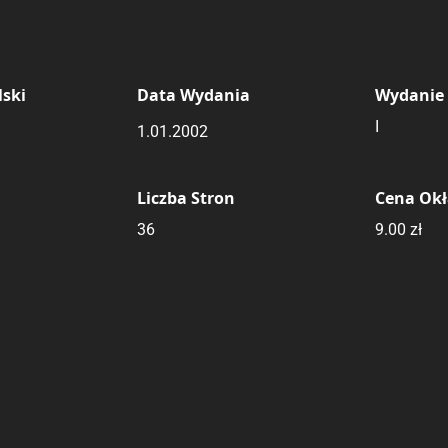
Komedia
Science Fiction
Rating
Submit Rating
ski
Data Wydania
Wydanie
I
1.01.2002
Liczba Stron
Cena Ok
36
9.00 zł