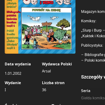
Magazyn komi
Komiksy:
„Slurp i Burp
„Kaktek i Kok
Publicystyka:
– Bibliografie
– Polski komi
Data wydania
Wydawca Polski
Arsal
1.01.2002
Porównaj c
Szczegóły 
Wydanie
Liczba stron
Szczególnie
Pozostałe k
I
36
Seria
Giełda komik