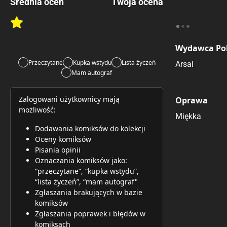
Średnia ocen
Twoja ocena
Brak głosów
Rate this item:
Rate this item:
Submit 
Lubi:
1
Wydawca Pol
Przeczytane
Kupka wstydu
Lista życzeń
Arsal
Mam autograf
Zalogowani użytkownicy mają
Oprawa
możliwość:
Miękka
Dodawania komiksów do kolekcji
Oceny komiksów
Pisania opinii
Oznaczania komiksów jako:
“przeczytane”, “kupka wstydu”,
“lista życzeń”, “mam autograf"
Zgłaszania brakujących w bazie
komiksów
Zgłaszania poprawek i błędów w
komiksach