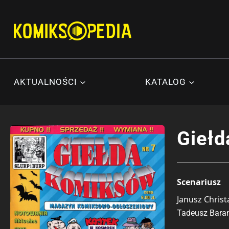
Przejdź
do
treści
AKTUALNOŚCI
KATALOG
Giełd
Scenariusz
Janusz Christ
Tadeusz Bara