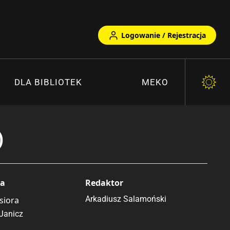
Logowanie / Rejestracja
DLA BIBLIOTEK
MEKO
)
ta
Redaktor
Arkadiusz Salamoński
siora
 Janicz