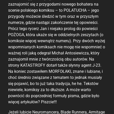
zaznajomić się z przygodami nowego bohatera na
scenie polskiego komiksu – to POLATUCHA – jego
przygody możecie śledzić w tym oraz w przyszłym
numerze, gdzie nastąpi zakończenie tej opowieści.
Prócz tego rycerz Jan i niejako prolog do powieści
POŻOGA, która ukaże się w oddzielnych zeszytach (o
komiksie więcej wewnątrz numeru). Przy dwóch wyżej
wspomnianych komiksach nie mogę nie wspomnieć o
ważnej roli jaką odegrał Michał Antosiewicza, który
zaznajomił mnie z twórczością obu autorów. Na
strony KATASTROFY dotarł także słynny agent J-23.
Na koniec zostawiłem MORFOŁAKI, znane i lubiane, i
choć średnio związane z tematem to jednak musiały
się pojawić, bo to już taka tradycja, he he. Tekstów
niewiele, komiksy za to dłuższe. A może warto
powrócić do poprzedniej formuły pisma, gdzie było
więcej artykułów? Piszcie!!!
Jeżeli lubicie Neuromancera, Blade Runnera, Armitage