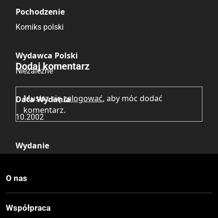
Brak głosów
Pochodzenie
Komiks polski
Brak opinii.
Wydawca Polski
Dodaj komentarz
Niezależne
Musisz się
zalogować
, aby móc dodać
Data Wydania
komentarz.
10.2002
Wydanie
I
O nas
Druk
Czerń / Biel
Współpraca