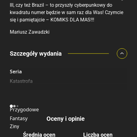
III, czy też Brazil – to przyszły cyberpunkowy do
kwadratu numer będzie w sam raz dla Was! Czymcie
się i pamiętajcie – KOMIKS DLA MAS!!!
Mariusz Zawadzki
Porównaj ceny
Szczegóły wydania
Szczególnie polecamy
Pozostałe księgarnie
Seria
Katastrofa
Kategoria
Przygodowe
Fantasy
Oceny i opinie
Ziny
Średnia ocen
Liczba ocen