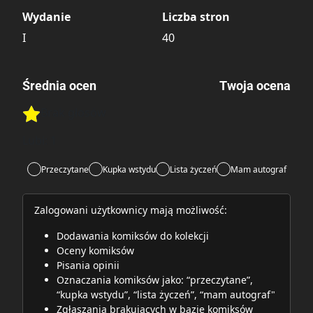
Wydanie
Liczba stron
I
40
Średnia ocen
Twoja ocena
Brak głosów
Rate this item:
Rate this item:
Submit
Lubi:
1
Przeczytane
Kupka wstydu
Lista życzeń
Mam autograf
Zalogowani użytkownicy mają możliwość:
Dodawania komiksów do kolekcji
Oceny komiksów
Pisania opinii
Oznaczania komiksów jako: “przeczytane”,
“kupka wstydu”, “lista życzeń”, “mam autograf"
Zgłaszania brakujących w bazie komiksów