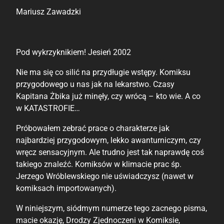
Mariusz Zawadzki
Pod wykrzyknikiem! Jesień 2002
Nie ma się co silić na przydługie wstępy. Komiksu
przygodowego u nas jak na lekarstwo. Czasy
Kapitana Żbika już minęły, czy wrócą – kto wie. A co
w KATASTROFIE…
Próbowałem zebrać prace o charakterze jak
najbardziej przygodowym, lekko awanturniczym, czy
wręcz sensacyjnym. Ale trudno jest tak naprawdę coś
takiego znaleźć. Komiksów w klimacie prac śp.
Jerzego Wróblewskiego nie uświadczysz (nawet w
komiksach importowanych).
W niniejszym, siódmym numerze tego zacnego pisma,
macie okazję, Drodzy Zjednoczeni w Komiksie,