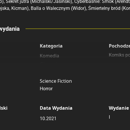
), Sekret jutra (Michalski/Jasiński), Cyberbaśnie: Smok (Arendt/
jska, Kicman), Balla o Walecznym (Widor), Śmiertelny bród (Kor
Rating
Submit Rating
eny
wydania
 polecamy
sięgarnie
Kategoria
Pochodz
Komiks po
Komedia
Obyczajowe
Fantasy
Science Fiction
Horror
ski
Data Wydania
Wydanie
I
10.2021