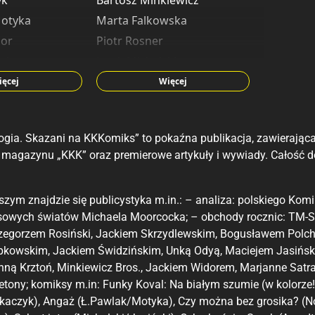
yk
Bartosz Minkiewicz
Motyka
Marta Falkowska
bor
Piotr Rosner
wska
Jacek Michalski
ńko
Jula Arendt
ęcej
Więcej
i
Antoni Serkowski
ra
Monika Laprus-Wierzejska
ogia. Skazani na KKKomiks” to pokaźna publikacja, zawierają
n
Jacek Widor
z magazynu „KKK” oraz premierowe artykuły i wywiady. Całość 
Krzysztof Korzeniak
rzeniak
Marcin Rustecki
szym znajdzie się publicystyka m.in.: – analiza: polskiego 
ewski
sowych światów Michaela Moorcocka; – obchody rocznic: TM-Sem
zegorzem Rosiński, Jackiem Skrzydlewskim, Bogusławem Polch
kowskim, Jackiem Świdzińskim, Unką Odyą, Maciejem Jasiński
nną Krztoń, Minkiewicz Bros., Jackiem Widorem, Marjanne Sat
lietony; komiksy m.in: Funky Koval: Na białym szumie (w kolorze!
kaczyk), Angaż (Ł.Pawlak/Motyka), Czy można bez grosika? (No