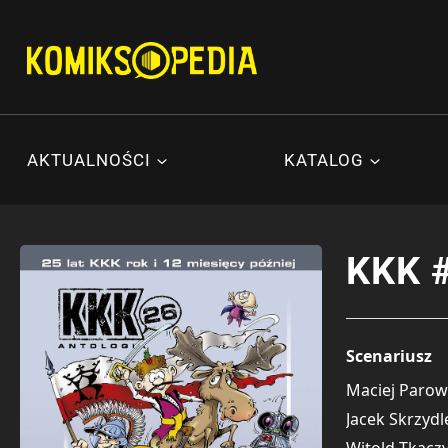
Przejdź
do
treści
AKTUALNOŚCI
KATALOG
KKK #
Scenariusz
Maciej Parow
Jacek Skrzydl