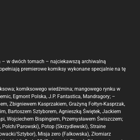
ca – w dwóch tomach – najciekawszą archiwalną
dopełniają premierowe komiksy wykonane specjalnie na tę
Komiksowa; komiksowego wiedźmina; mangowego rynku w
ic, Egmont Polska, J.P. Fantastica, Mandragory; –
em, Zbigniewem Kasprzakiem, Grażyną Fołtyn-Kasprzak,
m, Bartoszem Sztyborem, Agnieszką Świętek, Jackiem
rapi, Wojciechem Bispingiem, Przemysławem Świszczem;
, Polch/Parowski), Potop (Skrzydlewski), Straine
wacki/Sztybor), Misja zero (Falkowska), Złomiarz