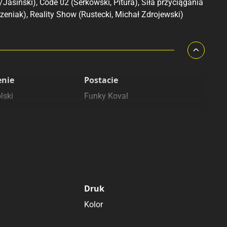
Jasiński), Code 02 (Serkowski, Pitura), Siła przyciągania
zeniak), Reality Show (Rustecki, Michał Zdrojewski)
enie
Postacie
lski
Funky Koval
Druk
Kolor