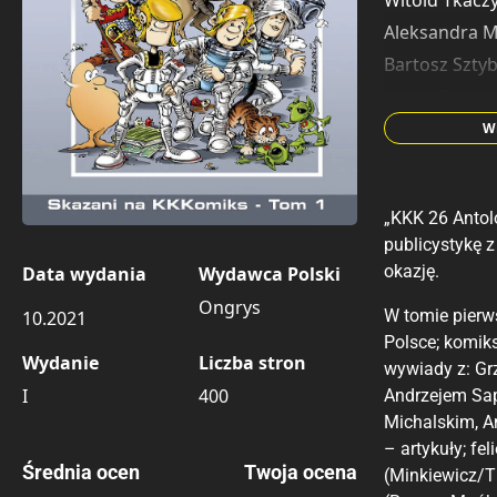
Witold Tkacz
Aleksandra 
Bartosz Szty
Marta Falko
Mirosław Ma
Wi
Maciej Jasińsk
Mariusz Pitu
„KKK 26 Antol
Paweł Kicma
publicystykę 
Jacek Widor
okazję.
Data wydania
Wydawca Polski
Krzysztof Ko
Ongrys
W tomie pierw
10.2021
Michał Zdroj
Polsce; komik
Wydanie
Liczba stron
wywiady z: Gr
I
400
Andrzejem Sap
Michalskim, A
– artykuły; fe
Średnia ocen
Twoja ocena
(Minkiewicz/T