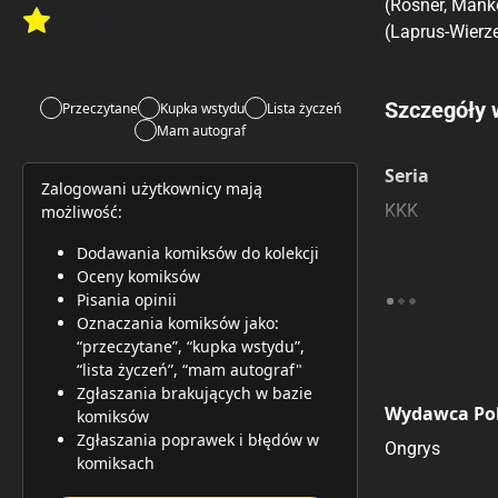
(Rosner, Mańko
Brak głosów
(Laprus-Wierze
Rate this item:
Rate this item:
Submit 
Lubi:
2
Porównaj c
Szczegóły 
Przeczytane
Kupka wstydu
Lista życzeń
Mam autograf
Szczególnie
Pozostałe k
Seria
Zalogowani użytkownicy mają
KKK
możliwość:
Dodawania komiksów do kolekcji
Oceny komiksów
Pisania opinii
Oznaczania komiksów jako:
“przeczytane”, “kupka wstydu”,
“lista życzeń”, “mam autograf"
Zgłaszania brakujących w bazie
Wydawca Pol
komiksów
Zgłaszania poprawek i błędów w
Ongrys
komiksach