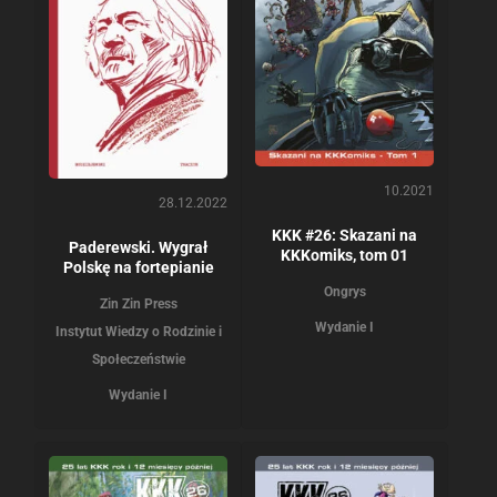
10.2021
28.12.2022
KKK #26: Skazani na
Paderewski. Wygrał
KKKomiks, tom 01
Polskę na fortepianie
Ongrys
Zin Zin Press
Wydanie I
Instytut Wiedzy o Rodzinie i
Społeczeństwie
Wydanie I