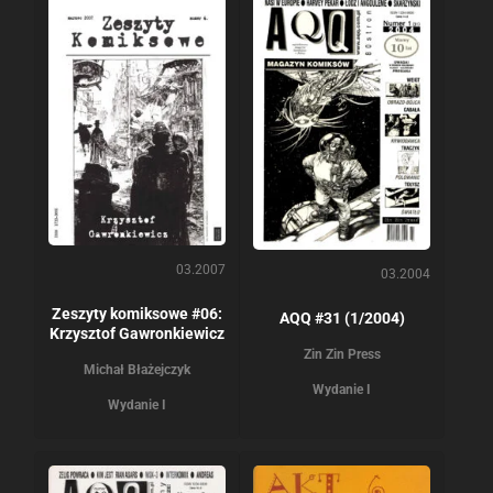
03.2007
03.2004
Zeszyty komiksowe #06:
AQQ #31 (1/2004)
Krzysztof Gawronkiewicz
Zin Zin Press
Michał Błażejczyk
Wydanie I
Wydanie I