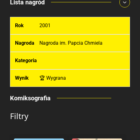
Lista nagród
2001
Nagroda im. Papcia Chmiela
🏆 Wygrana
Komiksografia
Filtry