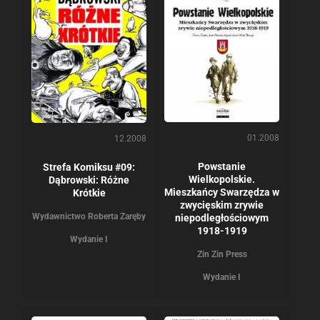
01.2008
12.2008
Powstanie
Strefa Komiksu #09:
Wielkopolskie.
Dąbrowski: Różne
Mieszkańcy Swarzędza w
Krótkie
zwycięskim zrywie
Wydawnictwo Roberta Zaręby
niepodległościowym
1918-1919
Wydanie I
Zin Zin Press
Wydanie I