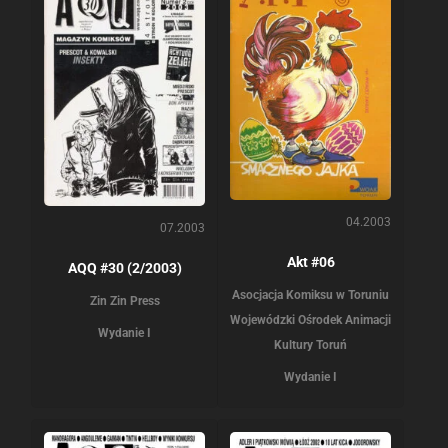
04.2003
07.2003
Akt #06
AQQ #30 (2/2003)
Asocjacja Komiksu w Toruniu
Zin Zin Press
Wojewódzki Ośrodek Animacji
Wydanie I
Kultury Toruń
Wydanie I