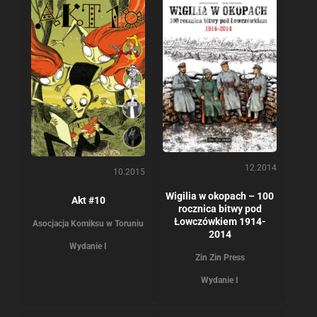
12.2014
10.2015
Wigilia w okopach – 100
Akt #10
rocznica bitwy pod
Łowczówkiem 1914-
Asocjacja Komiksu w Toruniu
2014
Wydanie I
Zin Zin Press
Wydanie I