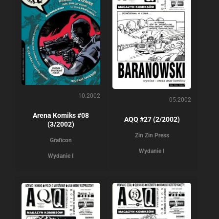
10.2002
05.2002
Arena Komiks #08
AQQ #27 (2/2002)
(3/2002)
Zin Zin Press
Graficon
Wydanie I
Wydanie I