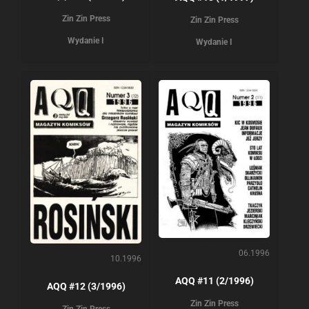
Zin Zin Press
Zin Zin Press
Wydanie I
Wydanie I
06.1996
10.1996
AQQ #11 (2/1996)
AQQ #12 (3/1996)
Zin Zin Press
Zin Zin Press