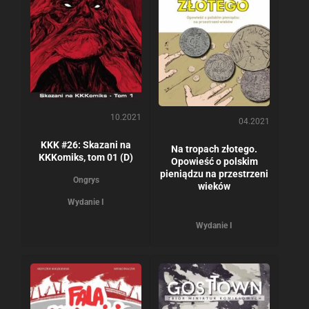
10.2021
04.2021
KKK #26: Skazani na
Na tropach złotego.
KKKomiks, tom 01 (D)
Opowieść o polskim
pieniądzu na przestrzeni
Ongrys
wieków
Wydanie I
Wydanie I