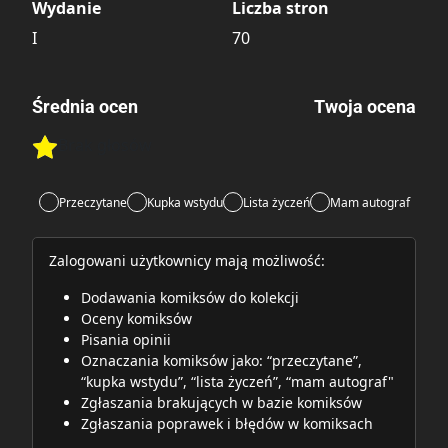
Wydanie
Liczba stron
I
70
Średnia ocen
Twoja ocena
Brak głosów
Rate this item:
Rate this item:
Submit
Przeczytane
Kupka wstydu
Lista życzeń
Mam autograf
Zalogowani użytkownicy mają możliwość:
Dodawania komiksów do kolekcji
Oceny komiksów
Pisania opinii
Oznaczania komiksów jako: “przeczytane”,
“kupka wstydu”, “lista życzeń”, “mam autograf"
Zgłaszania brakujących w bazie komiksów
Zgłaszania poprawek i błędów w komiksach