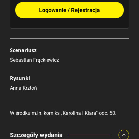
Logowanie / Rejestracja
Scenariusz
Sebastian Frąckiewicz
Rysunki
Anna Krztoń
W środku m.in. komiks „Karolina i Klara” odc. 50.
Porównaj ceny
Szczegóły wydania