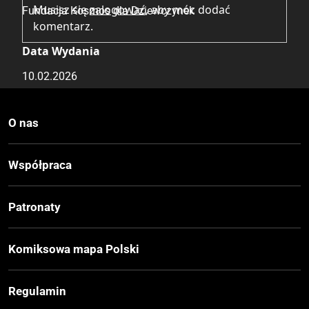
Musisz się
zalogować
, aby móc dodać
Fundacja Kosmos dla Dziewczynek
komentarz.
Data Wydania
10.02.2026
Wydanie
O nas
I
Współpraca
Druk
Kolor
Patronaty
Oprawa
Komiksowa mapa Polski
Miękka
Regulamin
Format