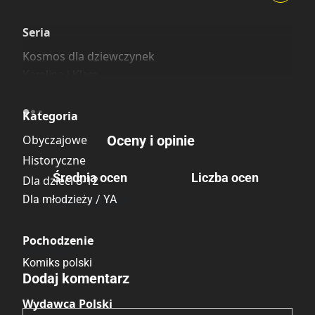
Szczególnie polecamy
Pozostałe księgarnie
Seria
Kosmos dla dziewczynek
Karolina i Klara
Kategoria
Obyczajowe
Oceny i opinie
Historyczne
Średnia ocen
Liczba ocen
Dla dzieci 8-12
Brak głosów
Dla młodzieży / YA
Pochodzenie
Brak opinii.
Komiks polski
Dodaj komentarz
Wydawca Polski