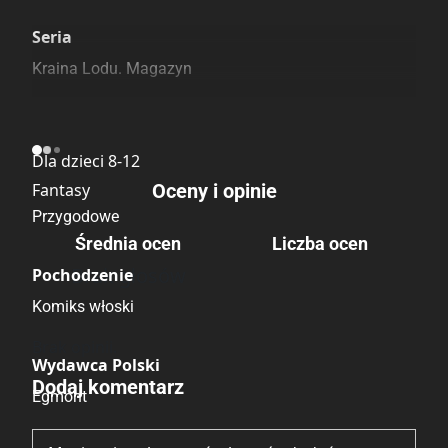
Szczególnie polecamy
Pozostałe księgarnie
Seria
Kraina Lodu. Magazyn
Kategoria
Dla dzieci 8-12
Fantasy
Oceny i opinie
Przygodowe
Średnia ocen
Liczba ocen
Brak głosów
Pochodzenie
Komiks włoski
Brak opinii.
Wydawca Polski
Dodaj komentarz
Egmont