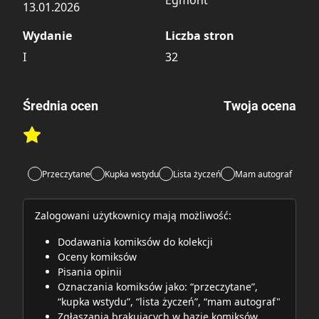
13.01.2026
Wydanie
Liczba stron
I
32
Średnia ocen
Twoja ocena
Brak głosów
Rate this item:
Rate this item:
Submit
Przeczytane
Kupka wstydu
Lista życzeń
Mam autograf
Zalogowani użytkownicy mają możliwość:
Dodawania komiksów do kolekcji
Oceny komiksów
Pisania opinii
Oznaczania komiksów jako: “przeczytane”,
“kupka wstydu”, “lista życzeń”, “mam autograf"
Zgłaszania brakujących w bazie komiksów