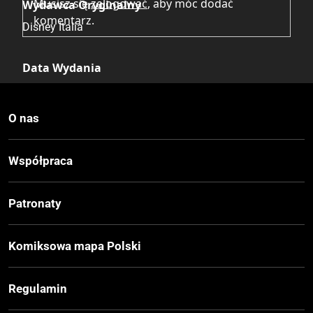
Musisz się
zalogować
, aby móc dodać
Wydawca Oryginalny
komentarz.
Disney Italia
Data Wydania
13.01.2026
O nas
Wydanie
I
Współpraca
Druk
Patronaty
Kolor
Komiksowa mapa Polski
Oprawa
Miękka
Regulamin