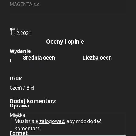
MAGENTA s.c.
Data Wydania
1.12.2021
Oceny i opinie
Wydanie
Średnia ocen
Liczba ocen
I
Brak głosów
Druk
Czerń / Biel
Brak opinii.
Dodaj komentarz
Oprawa
Miękka
Musisz się
zalogować
, aby móc dodać
komentarz.
Format