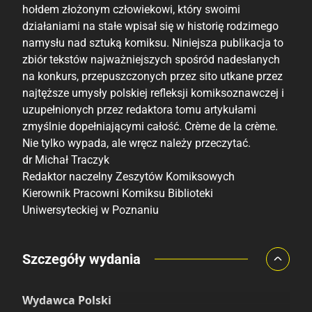
hołdem złożonym człowiekowi, który swoimi
działaniami na stałe wpisał się w historię rodzimego
namysłu nad sztuką komiksu. Niniejsza publikacja to
zbiór tekstów najważniejszych spośród nadesłanych
na konkurs, przepuszczonych przez sito utkane przez
najtęższe umysły polskiej refleksji komiksoznawczej i
uzupełnionych przez redaktora tomu artykułami
zmyślnie dopełniającymi całość. Crème de la crème.
Nie tylko wypada, ale wręcz należy przeczytać.
dr Michał Traczyk
Redaktor naczelny Zeszytów Komiksowych
Kierownik Pracowni Komiksu Biblioteki
Uniwersyteckiej w Poznaniu
Porównaj ceny
Szczegóły wydania
Szczególnie polecamy
Pozostałe księgarnie
Wydawca Polski