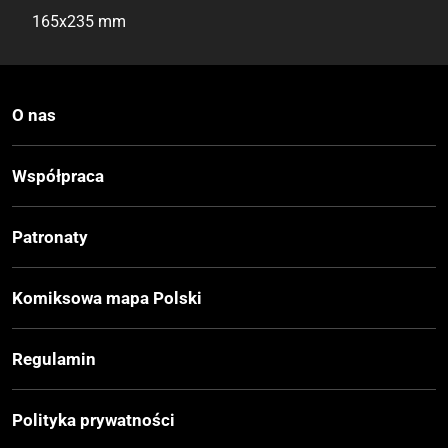
165x235 mm
Liczba Stron
354
O nas
Cena Okładkowa
Współpraca
45,00 zł
Patronaty
EAN
9788395691577
Komiksowa mapa Polski
Regulamin
Polityka prywatności