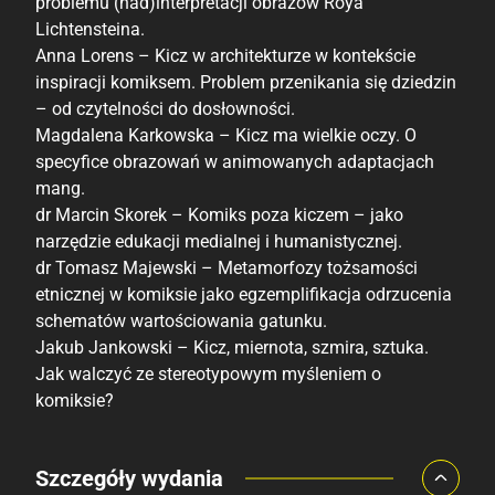
problemu (nad)interpretacji obrazów Roya
Lichtensteina.
Anna Lorens – Kicz w architekturze w kontekście
inspiracji komiksem. Problem przenikania się dziedzin
– od czytelności do dosłowności.
Magdalena Karkowska – Kicz ma wielkie oczy. O
specyfice obrazowań w animowanych adaptacjach
mang.
dr Marcin Skorek – Komiks poza kiczem – jako
narzędzie edukacji medialnej i humanistycznej.
dr Tomasz Majewski – Metamorfozy tożsamości
etnicznej w komiksie jako egzemplifikacja odrzucenia
schematów wartościowania gatunku.
Jakub Jankowski – Kicz, miernota, szmira, sztuka.
Jak walczyć ze stereotypowym myśleniem o
komiksie?
Porównaj ceny
Szczegóły wydania