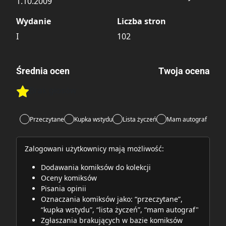
1.10.2009
Wydanie
Liczba stron
I
102
Średnia ocen
Twoja ocena
Brak głosów
Rate this item:
Rate this item:
Submit
Przeczytane
Kupka wstydu
Lista życzeń
Mam autograf
Zalogowani użytkownicy mają możliwość:
Dodawania komiksów do kolekcji
Oceny komiksów
Pisania opinii
Oznaczania komiksów jako: “przeczytane”,
“kupka wstydu”, “lista życzeń”, “mam autograf"
Zgłaszania brakujących w bazie komiksów