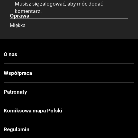
Musisz się
zalogować
, aby móc dodać
komentarz.
Oprawa
Miękka
Format
210x297 mm
O nas
Liczba Stron
Współpraca
102
Patronaty
Cena Okładkowa
15 zł
Komiksowa mapa Polski
EAN
Regulamin
9788392937746