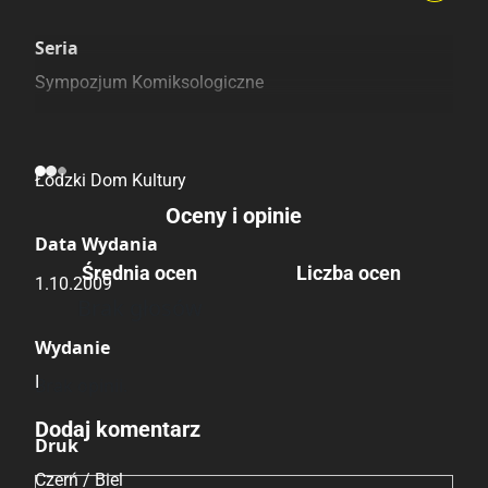
Szczególnie polecamy
Pozostałe księgarnie
Seria
Sympozjum Komiksologiczne
Wydawca Polski
Łódzki Dom Kultury
Oceny i opinie
Data Wydania
Średnia ocen
Liczba ocen
1.10.2009
Brak głosów
Wydanie
I
Brak opinii.
Dodaj komentarz
Druk
Czerń / Biel