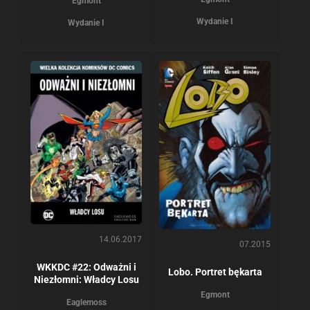
Egmont
Wydanie I
Wydanie I
14.06.2017
07.2015
WKKDC #22: Odważni i
Lobo. Portret bękarta
Niezłomni: Władcy Losu
Egmont
Eaglemoss