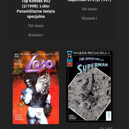
Top Komiks #02
(2/1998): Lobo:
TM-Semic
Paramilitarne święta
specjalne
Wydanie I
TM-Semic
Wydanie I
09.1995