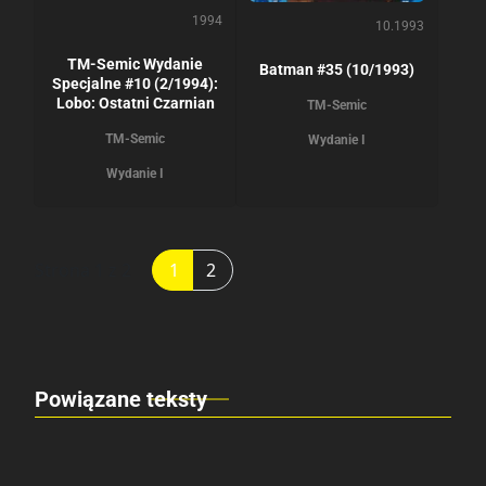
1994
10.1993
TM-Semic Wydanie
Batman #35 (10/1993)
Specjalne #10 (2/1994):
Lobo: Ostatni Czarnian
TM-Semic
TM-Semic
Wydanie I
Wydanie I
Strona 1 z 2
1
2
Powiązane teksty