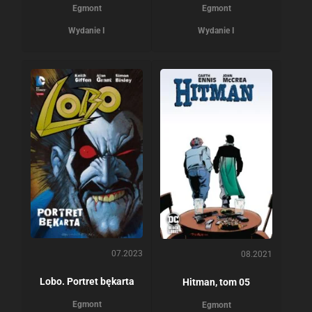
Egmont
Egmont
Wydanie I
Wydanie I
07.2023
08.2021
Lobo. Portret bękarta
Hitman, tom 05
Egmont
Egmont