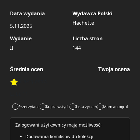
Data wydania
Wydawca Polski
Hachette
5.11.2025
Wydanie
Liczba stron
II
144
Średnia ocen
Twoja ocena
Brak głosów
Rate this item:
Rate this item:
Submit
Lubi:
11
Przeczytane
Kupka wstydu
Lista życzeń
Mam autograf
Zalogowani użytkownicy mają możliwość:
Dodawania komiksów do kolekcji