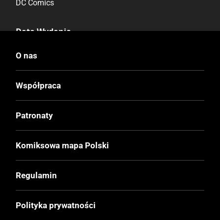
DC Comics
Data Wydania
5.11.2025
O nas
Wydanie
Współpraca
II
Patronaty
Druk
Kolor
Komiksowa mapa Polski
Oprawa
Regulamin
Twarda
Polityka prywatności
Format