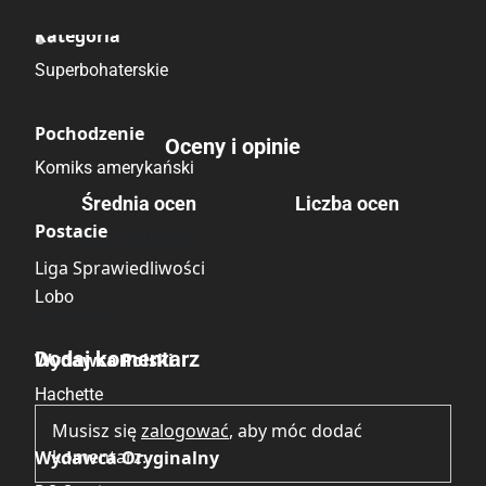
Kategoria
Superbohaterskie
Pochodzenie
Oceny i opinie
Komiks amerykański
Średnia ocen
Liczba ocen
Postacie
Brak głosów
Liga Sprawiedliwości
Lobo
Brak opinii.
Dodaj komentarz
Wydawca Polski
Hachette
Musisz się
zalogować
, aby móc dodać
komentarz.
Wydawca Oryginalny