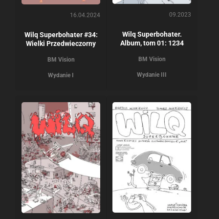
09.2023
16.04.2024
Wilq Superbohater.
Wilq Superbohater #34:
Album, tom 01: 1234
Wielki Przedwieczorny
BM Vision
BM Vision
Wydanie III
Wydanie I