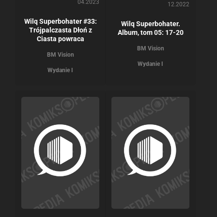
04.2023
12.2022
Wilq Superbohater #33:
Wilq Superbohater.
Trójpalczasta Dłoń z
Album, tom 05: 17-20
Ciasta powraca
BM Vision
BM Vision
Wydanie I
Wydanie I