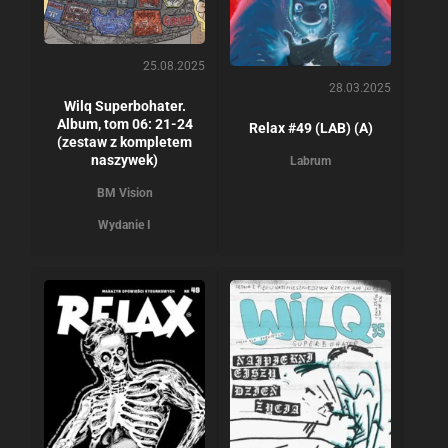
25.08.2025
28.03.2025
Wilq Superbohater.
Album, tom 06: 21-24
Relax #49 (LAB) (A)
(zestaw z kompletem
naszywek)
Labrum
BM Vision
Wydanie I