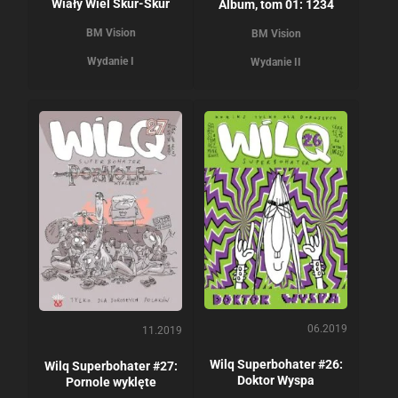
Wiały Wiel Skur-Skur
Album, tom 01: 1234
BM Vision
BM Vision
Wydanie I
Wydanie II
06.2019
11.2019
Wilq Superbohater #26:
Wilq Superbohater #27:
Doktor Wyspa
Pornole wyklęte