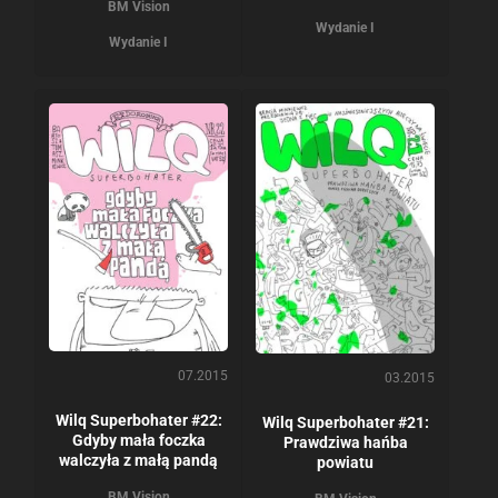
BM Vision
Wydanie I
Wydanie I
07.2015
03.2015
Wilq Superbohater #22:
Wilq Superbohater #21:
Gdyby mała foczka
Prawdziwa hańba
walczyła z małą pandą
powiatu
BM Vision