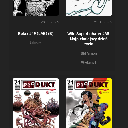
28.03.2025
21.01.2025
Relax #49 (LAB) (B)
Wilq Superbohater #35:
Najpiękniejszy dzień
Labrum
życia
BM Vision
Wydanie I