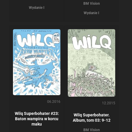
BM Vision
Wydanie I
Wydanie I
06.2016
12.2015
Wilq Superbohater #23:
Wilq Superbohater.
Baton wampira w korcu
Album, tom 03: 9-12
maku
BM Vision