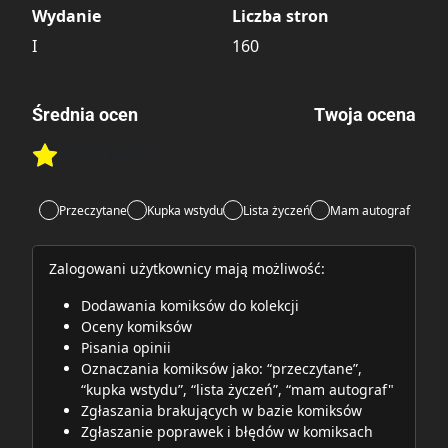
Wydanie
Liczba stron
I
160
Średnia ocen
Twoja ocena
Brak głosów
Rate this item:
Rate this item:
Submit
Przeczytane
Kupka wstydu
Lista życzeń
Mam autograf
Zalogowani użytkownicy mają możliwość:
Dodawania komiksów do kolekcji
Oceny komiksów
Pisania opinii
Oznaczania komiksów jako: “przeczytane”,
“kupka wstydu”, “lista życzeń”, “mam autograf"
Zgłaszania brakujących w bazie komiksów
Zgłaszanie poprawek i błędów w komiksach