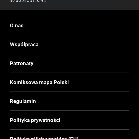
niecenzuralnych ripost. Mamy też
9788395075346
oczywiście bezkompromisowego komisarza
Gondora, który wraz ze swoimi policyjnymi
zastępami, stara się Wilqowi pomóc. Ale że
O nas
policyjne zastępy trudne są do opanowania
to i z pomocą bywa różnie.
Współpraca
Bez względu jednak na swych towarzyszy
niedoli, Wilq robi to, co do niego należy. A
ręce ma pełne roboty, z resztą jak zawsze.
Patronaty
Bo przecież koniecznym jest okiełznać
niesfornych pracowników sieci marketów
„Pollo”. Trzeba też bezwzględnie rozprawić
Komiksowa mapa Polski
się z żywymi trupami, które stają się
zagrożeniem dla zwykłych opolan. A
Regulamin
potencjalny morderca Chopina to też nie
przelewki. A tu jeszcze wakacje i dzieciaki na
podwórku i jeszcze ta nieszczęsna Poczta
Polityka prywatności
Polska. Jak sami widzicie, jest co robić na
opolskiej ziemi, niebezpieczeństwo czyha
Polityka plików cookies (EU)