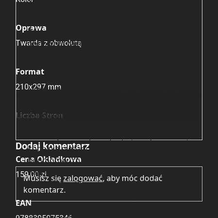
taką tezą to ja już mogę spokojnie przejść
dalej.
Oprawa
Wilq w kolejnym albumie zbiorczym
ponownie zajmuje się przede wszystkim
Twarda z obwolutą
walką o przetrwanie opolskiej aglomeracji.
Podobnie jak wcześniej, jego wiernymi
Format
towarzyszami doli i niedoli są bohaterowie
210x297 mm
ze stali, których nie sponiewierają żadne
przeciwności losu, a tym bardziej obelgi z
ust Wilqa. Jest wśród nich zdecydowanie
Liczba Stron
najbystrzejszy umysł tej epopei, czyli mój
160
ulubiony AlcMan, który będąc nieprzebraną
Dodaj komentarz
kopalnią niezapomnianych i jakże celnych
Cena Okładkowa
bonmotów, rozluźnia atmosferę niczym
najlepszy lek rozkurczowy. Sporo jest też
159,00 zł
Musisz się
zalogować
, aby móc dodać
Entombeta i to nie tylko ze względu na jego
komentarz.
sporych rozmiarów posturę. Ja tam
EAN
doceniam jego małomówność i celność