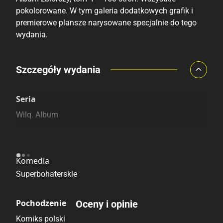
pokolorowane. W tym galeria dodatkowych grafik i
premierowe plansze narysowane specjalnie do tego
wydania.
Porównaj ceny
Szczegóły wydania
Szczególnie polecamy
Pozostałe księgarnie
Seria
Wilq. Album
Kategoria
Komedia
Superbohaterskie
Pochodzenie
Oceny i opinie
Komiks polski