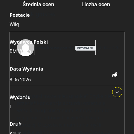
Średnia ocen
Liczba ocen
Brak głosów
Postacie
Wilq
Wydawca Polski
komiksowy.web
14.04.2026
PRYWATNE
BM Vision
Data Wydania
8.06.2026
Czy absurd może mieć granice? Chyba nie,
Wydanie
przecież konwencja absurdu opiera się
I
wszelkim ograniczeniom. A może absurd
ma granice administracyjne? O, to już
Druk
bardziej. Oczywiście mam tu na myśli
granice administracyjne miasta Opola. I z
Kolor