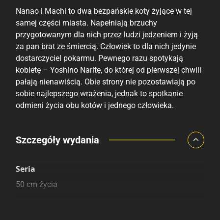
Nanao i Machi to dwa bezpańskie koty żyjące w tej
samej części miasta. Napełniają brzuchy
przygotowanym dla nich przez ludzi jedzeniem i żyją
za pan brat ze śmiercią. Człowiek to dla nich jedynie
dostarczyciel pokarmu. Pewnego razu spotykają
kobietę – Yoshino Naritę, do której od pierwszej chwili
pałają nienawiścią. Obie strony nie pozostawiają po
sobie najlepszego wrażenia, jednak to spotkanie
odmieni życia obu kotów i jednego człowieka.
Porównaj ceny
Szczegóły wydania
Szczególnie polecamy
Pozostałe księgarnie
Seria
50 cm życia
Kategoria