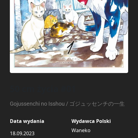
50 cm życia #01
Gojussenchi no Isshou / ゴジュッセンチの一生
Data wydania
Wydawca Polski
Waneko
18.09.2023