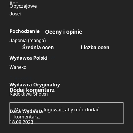
Obyczajowe
Josei
Pochodzenie
Oceny i opinie
Japonia (manga)
Średnia ocen
Liczba ocen
Brak głosów
Wydawca Polski
Waneko
Brak opinii.
Wydawca Oryginalny
Dodaj komentarz
Kadokawa Shoten
Musisz się
zalogować
, aby móc dodać
Data Wydania
komentarz.
18.09.2023