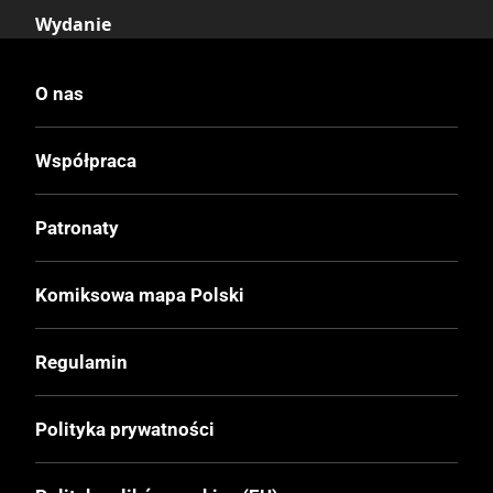
Wydanie
I
O nas
Druk
Czerń / Biel
Współpraca
Oprawa
Patronaty
Miękka z obwolutą
Komiksowa mapa Polski
Format
114x162 mm
Regulamin
Liczba Stron
Polityka prywatności
162