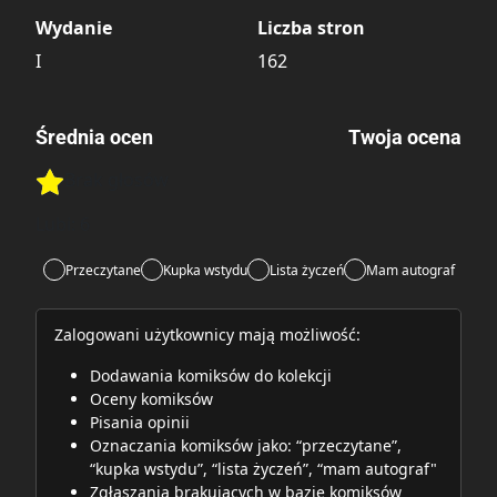
Wydanie
Liczba stron
I
162
Średnia ocen
Twoja ocena
Brak głosów
Rate this item:
Rate this item:
Submit
Lubi:
6
Przeczytane
Kupka wstydu
Lista życzeń
Mam autograf
Zalogowani użytkownicy mają możliwość:
Dodawania komiksów do kolekcji
Oceny komiksów
Pisania opinii
Oznaczania komiksów jako: “przeczytane”,
“kupka wstydu”, “lista życzeń”, “mam autograf"
Zgłaszania brakujących w bazie komiksów