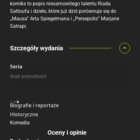
komiks to popis niesamowitego talentu Riada
Sattoufa i dzieło, które już dziś porównuje się do
„Mausa” Arta Spiegelmana i „Persepolis” Marjane
Satrapi.
Porównaj ceny
Szczegóły wydania
Szczególnie polecamy
Pozostałe księgarnie
Seria
Arab przyszłości
Kategoria
Biografie i reportaże
Historyczne
Komedia
Oceny i opinie