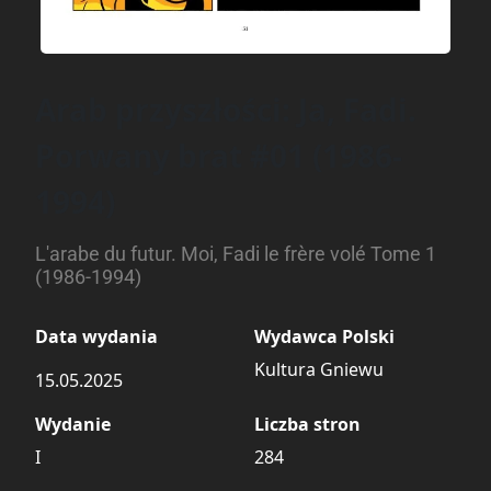
Arab przyszłości: Ja, Fadi.
Porwany brat #01 (1986-
1994)
L'arabe du futur. Moi, Fadi le frère volé Tome 1
(1986-1994)
Data wydania
Wydawca Polski
Kultura Gniewu
15.05.2025
Wydanie
Liczba stron
I
284