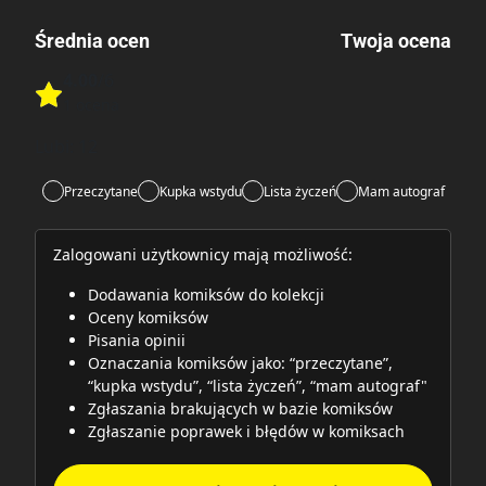
Średnia ocen
Twoja ocena
4.00
/6
Rate this item:
1 ocena
Rate this item:
Submit
Lubi:
12
Przeczytane
Kupka wstydu
Lista życzeń
Mam autograf
Zalogowani użytkownicy mają możliwość:
Dodawania komiksów do kolekcji
Oceny komiksów
Pisania opinii
Oznaczania komiksów jako: “przeczytane”,
“kupka wstydu”, “lista życzeń”, “mam autograf"
Zgłaszania brakujących w bazie komiksów
Zgłaszanie poprawek i błędów w komiksach