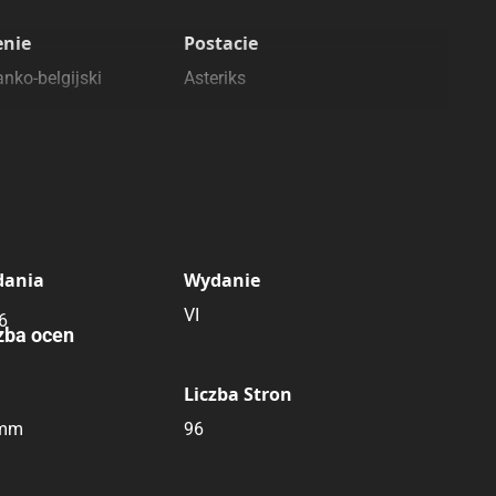
enie
Postacie
nko-belgijski
Asteriks
dania
Wydanie
VI
6
zba ocen
Liczba Stron
 mm
96