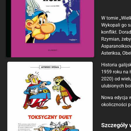
W tomie „Wielk
Wykopali go s
konflikt. Dor
Rzymian, żeby
Asparanoiksow
Asteriksa, Obe
Historia galij
1959 roku na 
2020) od wielu
ulubionych bo
Nowa edycja w
okoliczności p
Porównaj c
Szczegóły 