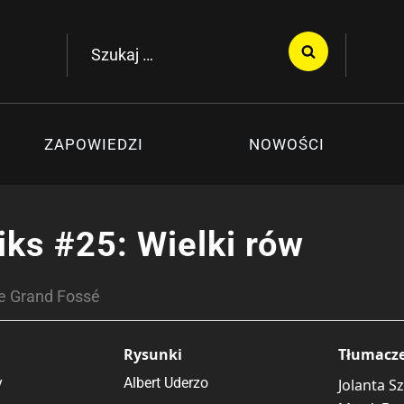
Szukaj:
ZAPOWIEDZI
NOWOŚCI
iks #25: Wielki rów
Le Grand Fossé
Rysunki
Tłumacz
y
Albert Uderzo
Jolanta S