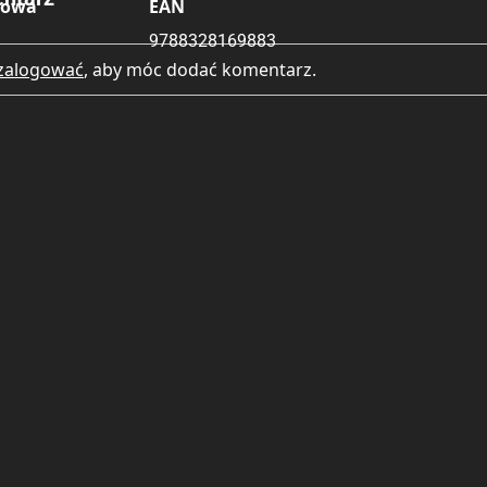
kowa
EAN
9788328169883
zalogować
, aby móc dodać komentarz.