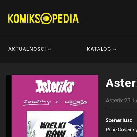
Przejdź
do
treści
AKTUALNOŚCI
KATALOG
Aster
Asterix 25. 
Scenariusz
Rene Goscinn