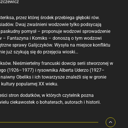
szczewicz
riksa, przez której środek przebiega głęboki rów.
ąsiadów. Dwaj zwaśnieni wodzowie tylko podsycają
owo paskudny pomysł – proponuje wodzowi sprowadzenie
ców – Fantazyna i Komiks – donoszą o tym wodzowi
trzne sprawy Galijczyków. Wysyła na miejsce konfliktu
ie już szykują się do przejęcia wioski…
ksów. Nieśmiertelny francuski dowcip serii stworzonej w
ego (1926–1977) i rysownika Alberta Uderzo (1927–
 naiwny Obeliks i ich towarzysze znaleźli się w gronie
kultury popularnej XX wieku.
ści stron dodatków, w których czytelnik pozna
elu ciekawostek o bohaterach, autorach i historii.