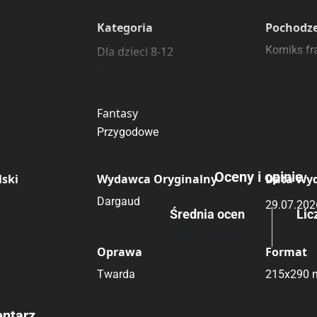
 polecamy
sięgarnie
Kategoria
Pochodz
Komiks fra
Dla dzieci 8-12
Dla młodzieży / YA
Komedia
Fantasy
Przygodowe
Oceny i opinie
ski
Wydawca Oryginalny
Data Wy
Dargaud
29.07.202
Średnia ocen
Lic
Brak głosów
Oprawa
Format
Twarda
215x290
ntarz