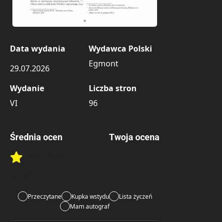
Data wydania
Wydawca Polski
Egmont
29.07.2026
Wydanie
Liczba stron
VI
96
Średnia ocen
Twoja ocena
Brak głosów
Rate this item:
Rate this item:
Submit 
Lubi:
3
Przeczytane
Kupka wstydu
Lista życzeń
Mam autograf