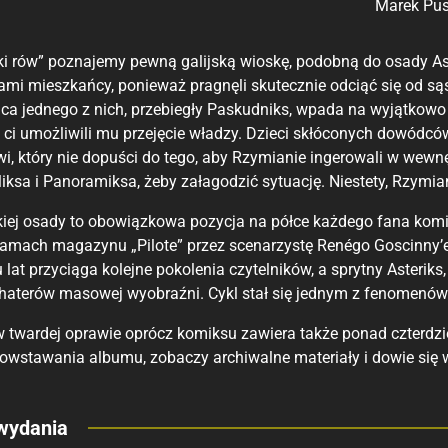
Marek Pu
i rów” poznajemy pewną galijską wioskę, podobną do osady Aste
ami mieszkańcy, ponieważ pragnęli skutecznie odciąć się od s
adca jednego z nich, przebiegły Paskudniks, wpada na wyjątk
 ci umożliwili mu przejęcie władzy. Dzieci skłóconych dowód
i, który nie dopuści do tego, aby Rzymianie ingerowali w wewnę
liksa i Panoramiksa, żeby załagodzić sytuację. Niestety, Rzymian
skiej osady to obowiązkowa pozycja na półce każdego fana komi
łamach magazynu „Pilote” przez scenarzystę Renégo Goscinny’
 lat przyciąga kolejne pokolenia czytelników, a sprytny Asteriks,
haterów masowej wyobraźni. Cykl stał się jednym z fenomenów 
 twardej oprawie oprócz komiksu zawiera także ponad czterdzie
owstawania albumu, zobaczy archiwalne materiały i dowie się wi
eny
wydania