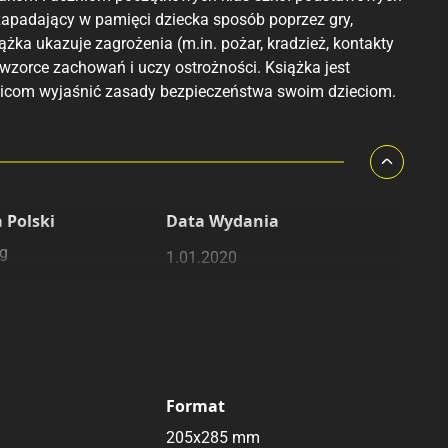
zapadający w pamięci dziecka sposób poprzez gry,
żka ukazuje zagrożenia (m.in. pożar, kradzież, kontakty
 wzorce zachowań i uczy ostrożności. Książka jest
zicom wyjaśnić zasady bezpieczeństwa swoim dzieciom.
 Polski
Data Wydania
g
1.01.2020
Format
205x285 mm