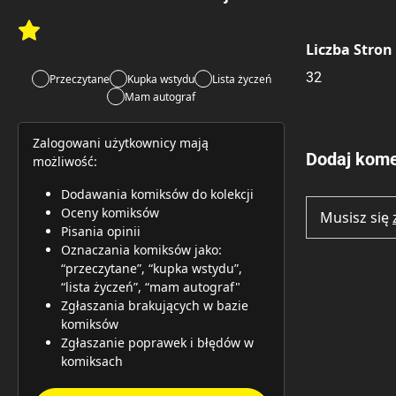
Brak głosów
Rate this item:
Rate this item:
Submit 
Liczba Stron
32
Przeczytane
Kupka wstydu
Lista życzeń
Mam autograf
Brak opinii.
Zalogowani użytkownicy mają
Dodaj kome
możliwość:
Dodawania komiksów do kolekcji
Oceny komiksów
Musisz się
Pisania opinii
Oznaczania komiksów jako:
“przeczytane”, “kupka wstydu”,
“lista życzeń”, “mam autograf"
Zgłaszania brakujących w bazie
komiksów
Zgłaszanie poprawek i błędów w
komiksach