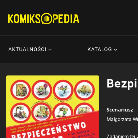
Przejdź
do
treści
AKTUALNOŚCI
KATALOG
Bezpi
Scenariusz
Małgorzata W
Zadaniem tej 