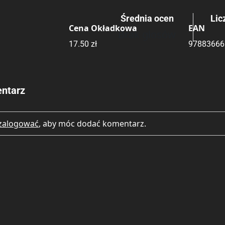
Średnia ocen
Lic
Rating
Submit Rating
Cena Okładkowa
EAN
Brak głosów
17.50 zł
97883666
ntarz
zalogować
, aby móc dodać komentarz.