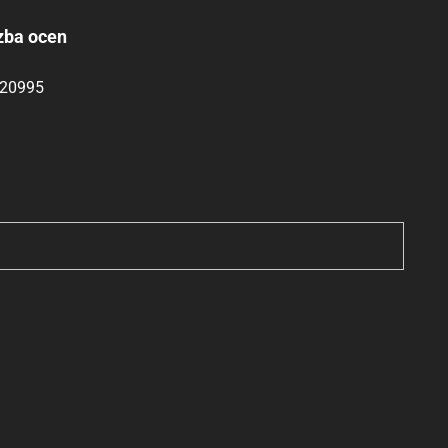
zba ocen
20995