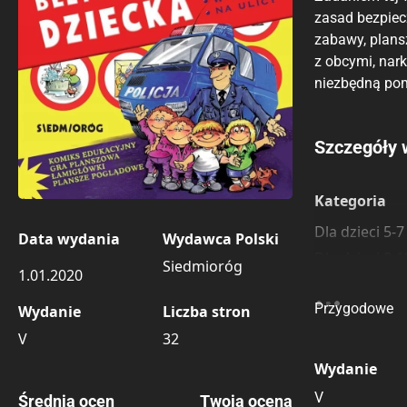
zasad bezpiec
zabawy, plansz
z obcymi, nark
niezbędną pom
Porównaj c
Szczegóły 
Szczególnie
Pozostałe k
Kategoria
Dla dzieci 5-7
Data wydania
Wydawca Polski
Dla dzieci 8-1
Siedmioróg
1.01.2020
Obyczajowe
Przygodowe
Wydanie
Liczba stron
V
32
Wydanie
V
Średnia ocen
Twoja ocena