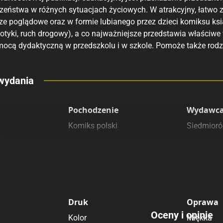
zeństwa w różnych sytuacjach życiowych. W atrakcyjny, łatwo 
e poglądowe oraz w formie lubianego przez dzieci komiksu ksią
otyki, ruch drogowy), a co najważniejsze przedstawia właściwe
ocą dydaktyczną w przedszkolu i w szkole. Pomoże także rod
eny
wydania
 polecamy
sięgarnie
Pochodzenie
Wydawca
Komiks polski
Siedmioró
2
Druk
Oprawa
Oceny i opinie
Kolor
Miękka